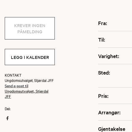
Fra:
KREVER INGEN
PÅMELDING
Til:
Varighet:
LEGG I KALENDER
Sted:
KONTAKT
Ungdomsutvalget, Stjørdal JFF
Send e-post til
Ungdomsutvalget, Stjørdal
Pris:
JFF
Del:
Arrangør:
Gjentakelse