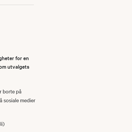
gheter for en
nnom utvalgets
r borte på
på sosiale medier
li)