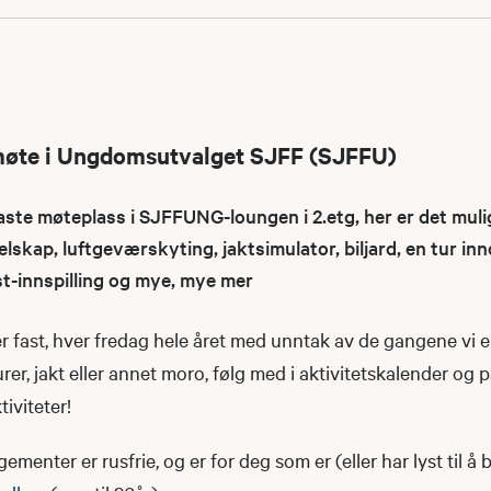
møte i Ungdomsutvalget SJFF (SJFFU)
e møteplass i SJFFUNG-loungen i 2.etg, her er det muli
elskap, luftgeværskyting, jaktsimulator, biljard, en tur i
st-innspilling og mye, mye mer
 fast, hver fredag hele året med unntak av de gangene vi e
urer, jakt eller annet moro, følg med i aktivitetskalender og 
iviteter!
nter er rusfrie, og er for deg som er (eller har lyst til å b