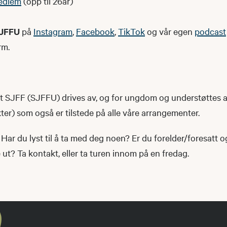
edlem
(opp til 26år)
JFFU
på
Instagram
,
Facebook
,
TikTok
og vår egen
podcast
rm.
SJFF (SJFFU) drives av, og for ungdom og understøttes 
r) som også er tilstede på alle våre arrangementer.
Har du lyst til å ta med deg noen? Er du forelder/foresatt 
t? Ta kontakt, eller ta turen innom på en fredag.