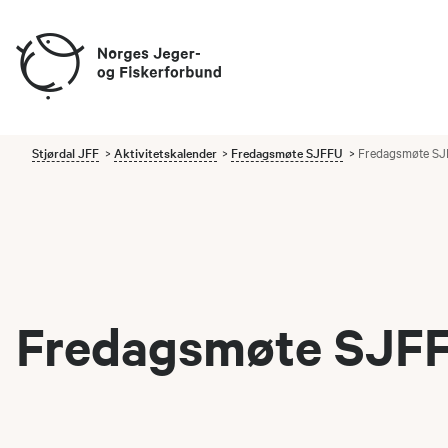
Stjørdal JFF
Aktivitetskalender
Fredagsmøte SJFFU
Fredagsmøte SJ
Fredagsmøte SJFF