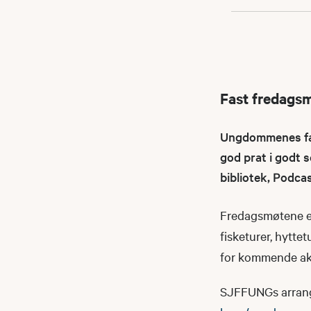
Fast fredags
Ungdommenes fast
god prat i godt s
bibliotek, Podca
Fredagsmøtene er
fisketurer, hyttet
for kommende akt
SJFFUNGs arrangeme