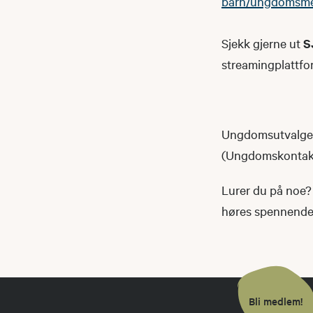
barn/ungdomsm
Sjekk gjerne ut
S
streamingplattfo
Ungdomsutvalget 
(Ungdomskontakte
Lurer du på noe? 
høres spennende u
Bli medlem!