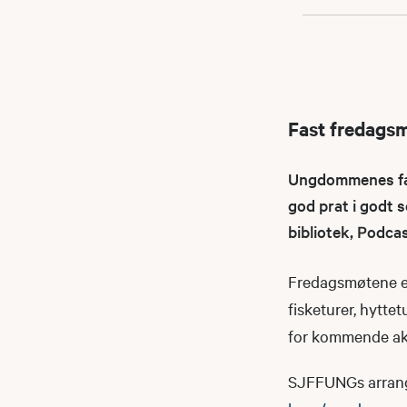
Fast fredags
Ungdommenes fast
god prat i godt s
bibliotek, Podca
Fredagsmøtene er
fisketurer, hyttet
for kommende akt
SJFFUNGs arrangeme