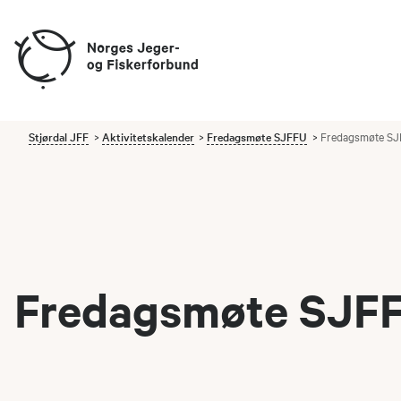
Stjørdal JFF
Aktivitetskalender
Fredagsmøte SJFFU
Fredagsmøte SJ
Fredagsmøte SJFF