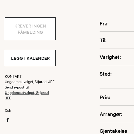
Fra:
KREVER INGEN
PÅMELDING
Til:
Varighet:
LEGG I KALENDER
Sted:
KONTAKT
Ungdomsutvalget, Stjørdal JFF
Send e-post til
Ungdomsutvalget, Stjørdal
Pris:
JFF
Del:
Arrangør:
Gjentakelse