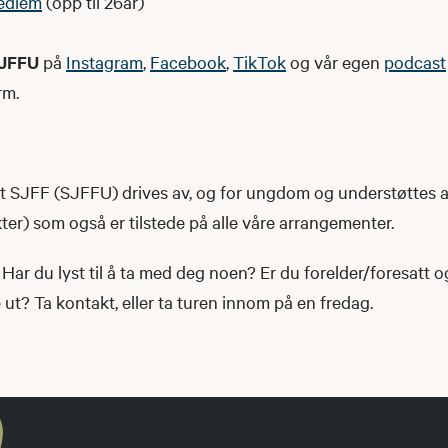
edlem
(opp til 26år)
JFFU
på
Instagram
,
Facebook
,
TikTok
og vår egen
podcast
rm.
SJFF (SJFFU) drives av, og for ungdom og understøttes 
r) som også er tilstede på alle våre arrangementer.
Har du lyst til å ta med deg noen? Er du forelder/foresatt 
t? Ta kontakt, eller ta turen innom på en fredag.