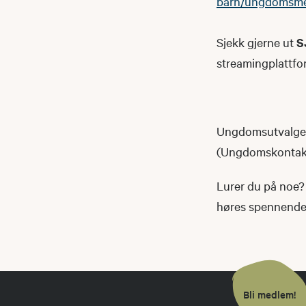
barn/ungdomsm
Sjekk gjerne ut
S
streamingplattfo
Ungdomsutvalget 
(Ungdomskontakte
Lurer du på noe? 
høres spennende u
Bli medlem!