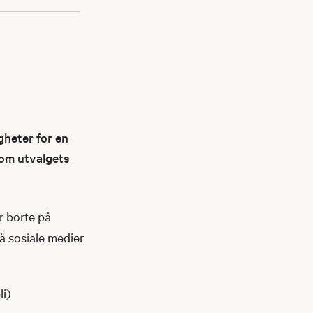
gheter for en
nnom utvalgets
r borte på
på sosiale medier
li)