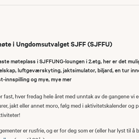
møte i Ungdomsutvalget SJFF (SJFFU)
e møteplass i SJFFUNG-loungen i 2.etg, her er det muli
elskap, luftgeværskyting, jaktsimulator, biljard, en tur i
st-innspilling og mye, mye mer
 fast, hver fredag hele året med unntak av de gangene vi e
urer, jakt eller annet moro, følg med i aktivitetskalender og 
iviteter!
nter er rusfrie, og er for deg som er (eller har lyst til å b