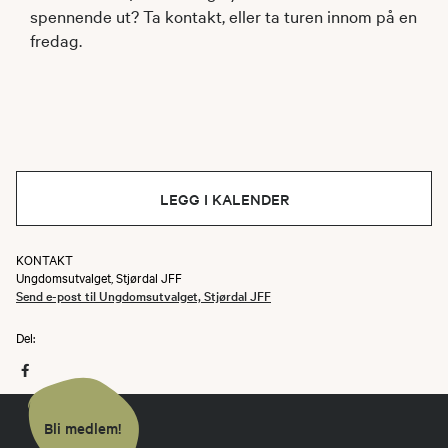
spennende ut? Ta kontakt, eller ta turen innom på en
fredag.
LEGG I KALENDER
KONTAKT
Ungdomsutvalget, Stjørdal JFF
Send e-post til Ungdomsutvalget, Stjørdal JFF
Del:
Bli medlem!