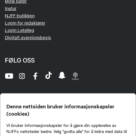
Mine båter
Inatur
NJFF-butikken
Login for redaktører
Login LetsReg
Digitalt aversjonsbevis
FØLG OSS
Denne nettsiden bruker informasjonskapsler
(cookies)
Norges Jeger- og Fiskerforbund (NJFF) er landets eneste landsdekkende organisasjon for
Vi bruker informasjonskapsler for å gjøre din opplevelse av
jegere og sportsfiskere og et av de viktigste miljøene for formidling av kunnskap om jakt og
fiske i Norge. Vi er en partipolitisk nøytral organisasjon, men har et sterkt jakt-, fiske-, og
NJFFs nettsteder bedre. Velg "godta alle" for å bidra med data til
naturpolitisk engasjement i mange saker.