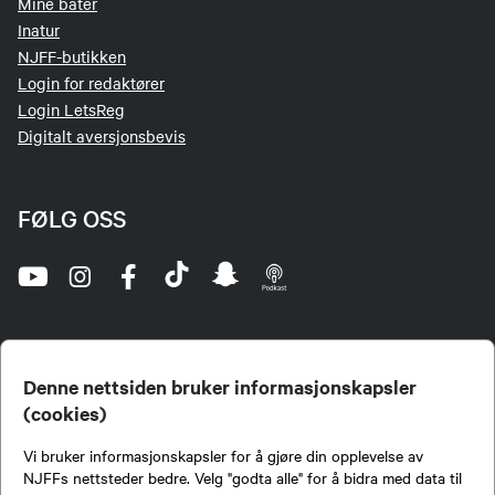
Mine båter
Inatur
NJFF-butikken
Login for redaktører
Login LetsReg
Digitalt aversjonsbevis
FØLG OSS
Denne nettsiden bruker informasjonskapsler
(cookies)
Norges Jeger- og Fiskerforbund (NJFF) er landets eneste landsdekkende organisasjon for
Vi bruker informasjonskapsler for å gjøre din opplevelse av
jegere og sportsfiskere og et av de viktigste miljøene for formidling av kunnskap om jakt og
fiske i Norge. Vi er en partipolitisk nøytral organisasjon, men har et sterkt jakt-, fiske-, og
NJFFs nettsteder bedre. Velg "godta alle" for å bidra med data til
naturpolitisk engasjement i mange saker.