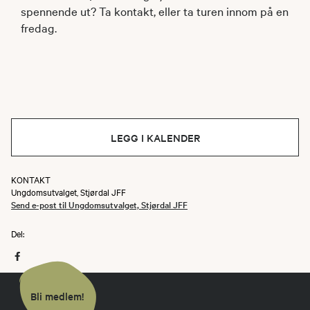
spennende ut? Ta kontakt, eller ta turen innom på en
fredag.
LEGG I KALENDER
KONTAKT
Ungdomsutvalget, Stjørdal JFF
Send e-post til Ungdomsutvalget, Stjørdal JFF
Del:
Bli medlem!