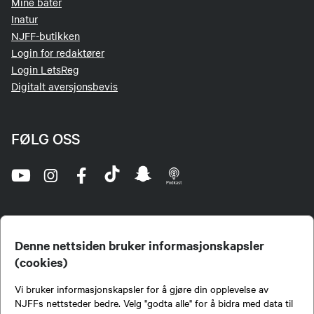
Mine båter
Inatur
NJFF-butikken
Login for redaktører
Login LetsReg
Digitalt aversjonsbevis
FØLG OSS
Denne nettsiden bruker informasjonskapsler
(cookies)
Norges Jeger- og Fiskerforbund (NJFF) er landets eneste landsdekkende organisasjon for
Vi bruker informasjonskapsler for å gjøre din opplevelse av
jegere og sportsfiskere og et av de viktigste miljøene for formidling av kunnskap om jakt og
fiske i Norge. Vi er en partipolitisk nøytral organisasjon, men har et sterkt jakt-, fiske-, og
NJFFs nettsteder bedre. Velg "godta alle" for å bidra med data til
naturpolitisk engasjement i mange saker.