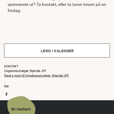
spennende ut? Ta kontakt, eller ta turen innom på en
fredag.
LEGG I KALENDER
KONTAKT
Ungdomsutvalget, Stjørdal JFF
Send e-post til Ungdomsutvalget, Stjørdal JFF
Del:
Bli medlem!