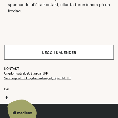
spennende ut? Ta kontakt, eller ta turen innom på en
fredag.
LEGG I KALENDER
KONTAKT
Ungdomsutvalget, Stjørdal JFF
Send e-post til Ungdomsutvalget, Stjørdal JFF
Del:
Bli medlem!