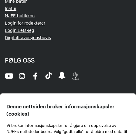
Mine båter
Inatur
NJFF-butikken
Login for redaktører
Login LetsReg
Digitalt aversjonsbevis
FØLG OSS
Denne nettsiden bruker informasjonskapsler
(cookies)
Norges Jeger- og Fiskerforbund (NJFF) er landets eneste landsdekkende organisasjon for
Vi bruker informasjonskapsler for å gjøre din opplevelse av
jegere og sportsfiskere og et av de viktigste miljøene for formidling av kunnskap om jakt og
fiske i Norge. Vi er en partipolitisk nøytral organisasjon, men har et sterkt jakt-, fiske-, og
NJFFs nettsteder bedre. Velg "godta alle" for å bidra med data til
naturpolitisk engasjement i mange saker.