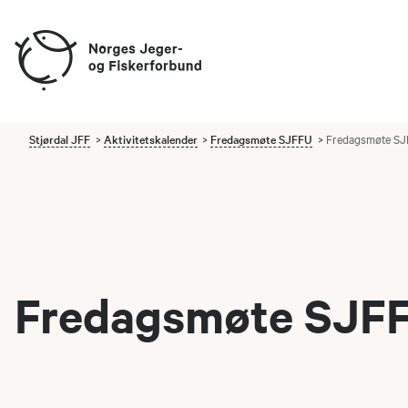
Stjørdal JFF
Aktivitetskalender
Fredagsmøte SJFFU
Fredagsmøte SJF
Fredagsmøte SJFFU