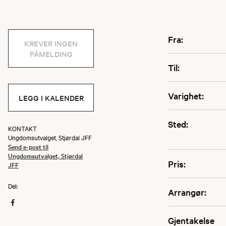
Fra:
KREVER INGEN
PÅMELDING
Til:
Varighet:
LEGG I KALENDER
Sted:
KONTAKT
Ungdomsutvalget, Stjørdal JFF
Send e-post til
Ungdomsutvalget, Stjørdal
Pris:
JFF
Del:
Arrangør:
Gjentakelse