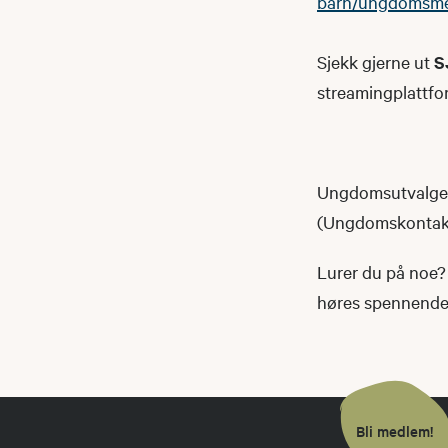
barn/ungdomsm
Sjekk gjerne ut
S
streamingplattfo
Ungdomsutvalget 
(Ungdomskontakte
Lurer du på noe? 
høres spennende u
Bli medlem!