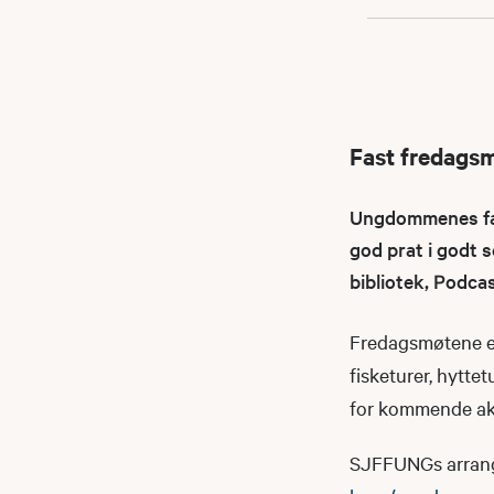
Fast fredags
Ungdommenes fast
god prat i godt s
bibliotek, Podca
Fredagsmøtene er
fisketurer, hyttet
for kommende akt
SJFFUNGs arrangeme