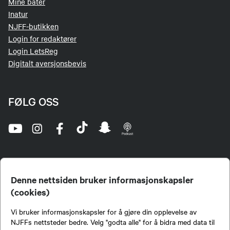
Mine båter
Inatur
NJFF-butikken
Login for redaktører
Login LetsReg
Digitalt aversjonsbevis
FØLG OSS
Denne nettsiden bruker informasjonskapsler
(cookies)
Norges Jeger- og Fiskerforbund (NJFF) er landets eneste landsdekkende organisasjon for
Vi bruker informasjonskapsler for å gjøre din opplevelse av
jegere og sportsfiskere og et av de viktigste miljøene for formidling av kunnskap om jakt og
fiske i Norge. Vi er en partipolitisk nøytral organisasjon, men har et sterkt jakt-, fiske-, og
NJFFs nettsteder bedre. Velg "godta alle" for å bidra med data til
naturpolitisk engasjement i mange saker.