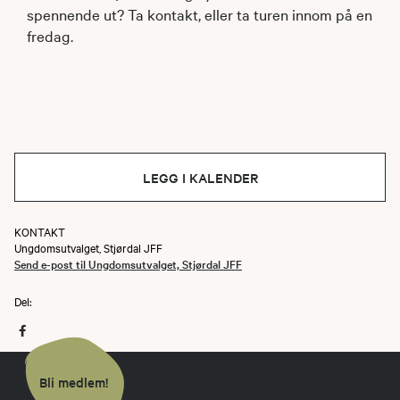
spennende ut? Ta kontakt, eller ta turen innom på en
fredag.
LEGG I KALENDER
KONTAKT
Ungdomsutvalget, Stjørdal JFF
Send e-post til Ungdomsutvalget, Stjørdal JFF
Del:
Bli medlem!