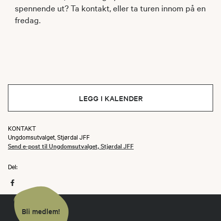
spennende ut? Ta kontakt, eller ta turen innom på en
fredag.
LEGG I KALENDER
KONTAKT
Ungdomsutvalget, Stjørdal JFF
Send e-post til Ungdomsutvalget, Stjørdal JFF
Del:
Bli medlem!