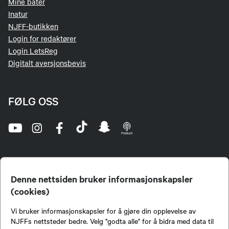
Mine båter
Inatur
NJFF-butikken
Login for redaktører
Login LetsReg
Digitalt aversjonsbevis
FØLG OSS
Denne nettsiden bruker informasjonskapsler
(cookies)
Norges Jeger- og Fiskerforbund (NJFF) er landets eneste landsdekkende organisasjon for
Vi bruker informasjonskapsler for å gjøre din opplevelse av
jegere og sportsfiskere og et av de viktigste miljøene for formidling av kunnskap om jakt og
fiske i Norge. Vi er en partipolitisk nøytral organisasjon, men har et sterkt jakt-, fiske-, og
NJFFs nettsteder bedre. Velg "godta alle" for å bidra med data til
naturpolitisk engasjement i mange saker.