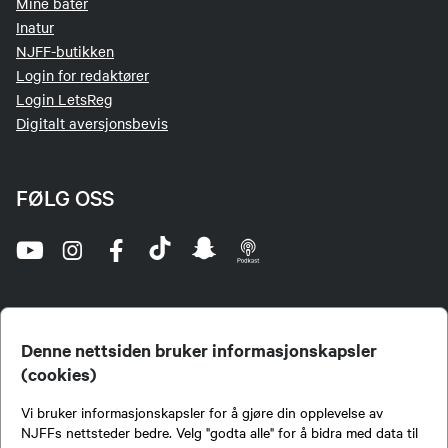
Mine båter
Inatur
NJFF-butikken
Login for redaktører
Login LetsReg
Digitalt aversjonsbevis
FØLG OSS
Denne nettsiden bruker informasjonskapsler
(cookies)
Norges Jeger- og Fiskerforbund (NJFF) er landets eneste landsdekkende organisasjon for
Vi bruker informasjonskapsler for å gjøre din opplevelse av
jegere og sportsfiskere og et av de viktigste miljøene for formidling av kunnskap om jakt og
fiske i Norge. Vi er en partipolitisk nøytral organisasjon, men har et sterkt jakt-, fiske-, og
NJFFs nettsteder bedre. Velg "godta alle" for å bidra med data til
naturpolitisk engasjement i mange saker.