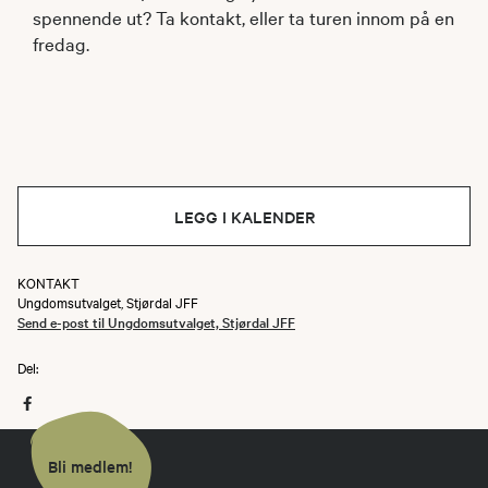
spennende ut? Ta kontakt, eller ta turen innom på en
fredag.
LEGG I KALENDER
KONTAKT
Ungdomsutvalget, Stjørdal JFF
Send e-post til Ungdomsutvalget, Stjørdal JFF
Del:
Bli medlem!