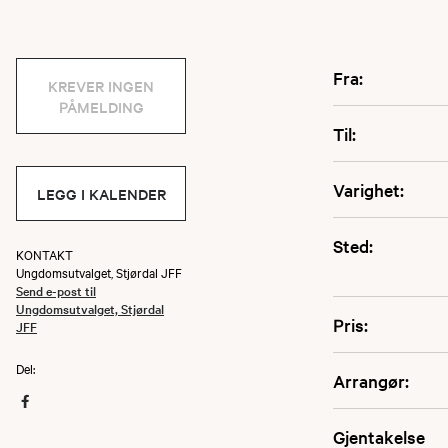
Fra:
KREVER INGEN
PÅMELDING
Til:
Varighet:
LEGG I KALENDER
Sted:
KONTAKT
Ungdomsutvalget, Stjørdal JFF
Send e-post til
Ungdomsutvalget, Stjørdal
Pris:
JFF
Del:
Arrangør:
Gjentakelse