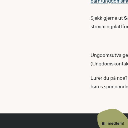
barn/ungdomsm
Sjekk gjerne ut
S
streamingplattfo
Ungdomsutvalget 
(Ungdomskontakte
Lurer du på noe? 
høres spennende u
Bli medlem!