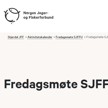
Stjørdal JFF
Aktivitetskalender
Fredagsmøte SJFFU
Fredagsmøte SJF
Fredagsmøte SJFFU