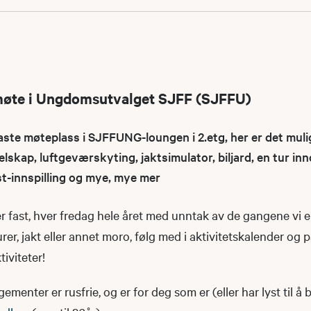
møte i Ungdomsutvalget SJFF (SJFFU)
e møteplass i SJFFUNG-loungen i 2.etg, her er det muli
elskap, luftgeværskyting, jaktsimulator, biljard, en tur i
st-innspilling og mye, mye mer
 fast, hver fredag hele året med unntak av de gangene vi e
urer, jakt eller annet moro, følg med i aktivitetskalender og 
iviteter!
nter er rusfrie, og er for deg som er (eller har lyst til å b