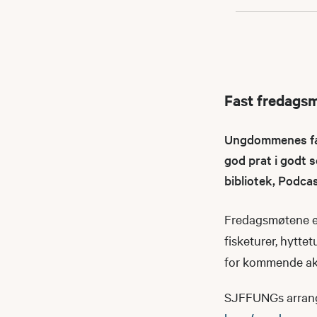
Fast fredags
Ungdommenes fast
god prat i godt s
bibliotek, Podca
Fredagsmøtene er
fisketurer, hyttet
for kommende akt
SJFFUNGs arrangeme