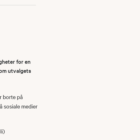
gheter for en
nnom utvalgets
r borte på
på sosiale medier
li)