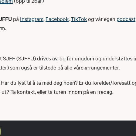
edlem
(opp til 26år)
JFFU
på
Instagram
,
Facebook
,
TikTok
og vår egen
podcast
rm.
SJFF (SJFFU) drives av, og for ungdom og understøttes 
r) som også er tilstede på alle våre arrangementer.
Har du lyst til å ta med deg noen? Er du forelder/foresatt 
t? Ta kontakt, eller ta turen innom på en fredag.