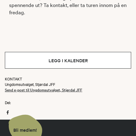
spennende ut? Ta kontakt, eller ta turen innom på en
fredag.
LEGG I KALENDER
KONTAKT
Ungdomsutvalget, Stjørdal JFF
Send e-post til Ungdomsutvalget, Stjørdal JFF
Del:
Bli medlem!