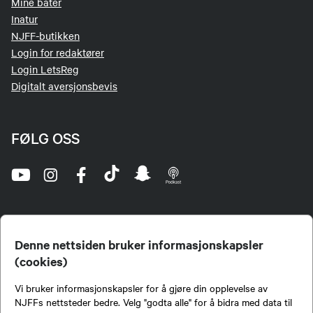
Mine båter
Inatur
NJFF-butikken
Login for redaktører
Login LetsReg
Digitalt aversjonsbevis
FØLG OSS
Denne nettsiden bruker informasjonskapsler
(cookies)
Norges Jeger- og Fiskerforbund (NJFF) er landets eneste landsdekkende organisasjon for
Vi bruker informasjonskapsler for å gjøre din opplevelse av
jegere og sportsfiskere og et av de viktigste miljøene for formidling av kunnskap om jakt og
fiske i Norge. Vi er en partipolitisk nøytral organisasjon, men har et sterkt jakt-, fiske-, og
NJFFs nettsteder bedre. Velg "godta alle" for å bidra med data til
naturpolitisk engasjement i mange saker.