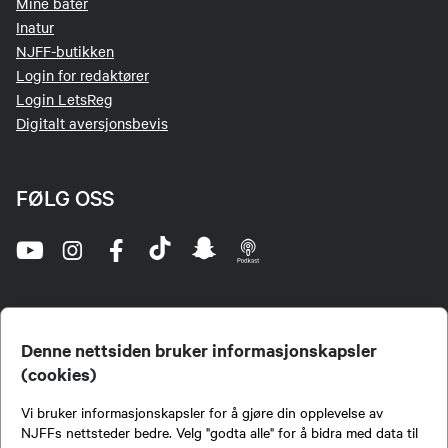
Mine båter
Inatur
NJFF-butikken
Login for redaktører
Login LetsReg
Digitalt aversjonsbevis
FØLG OSS
Denne nettsiden bruker informasjonskapsler
(cookies)
Norges Jeger- og Fiskerforbund (NJFF) er landets eneste landsdekkende organisasjon for
Vi bruker informasjonskapsler for å gjøre din opplevelse av
jegere og sportsfiskere og et av de viktigste miljøene for formidling av kunnskap om jakt og
fiske i Norge. Vi er en partipolitisk nøytral organisasjon, men har et sterkt jakt-, fiske-, og
NJFFs nettsteder bedre. Velg "godta alle" for å bidra med data til
naturpolitisk engasjement i mange saker.