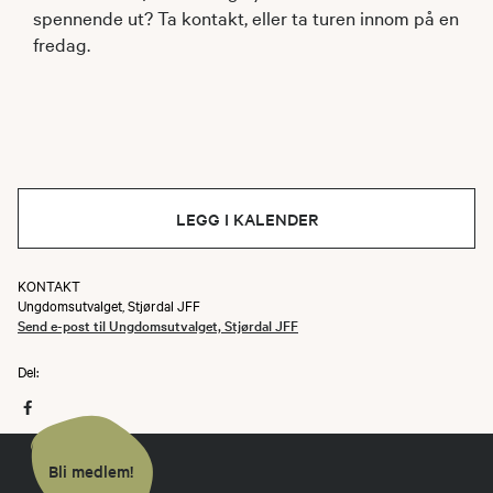
spennende ut? Ta kontakt, eller ta turen innom på en
fredag.
LEGG I KALENDER
KONTAKT
Ungdomsutvalget, Stjørdal JFF
Send e-post til Ungdomsutvalget, Stjørdal JFF
Del:
Bli medlem!