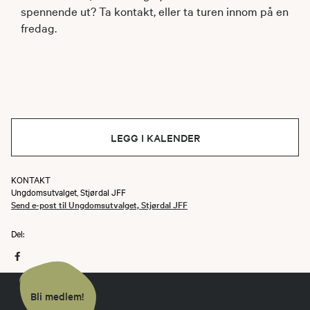
spennende ut? Ta kontakt, eller ta turen innom på en
fredag.
LEGG I KALENDER
KONTAKT
Ungdomsutvalget, Stjørdal JFF
Send e-post til Ungdomsutvalget, Stjørdal JFF
Del:
Bli medlem!