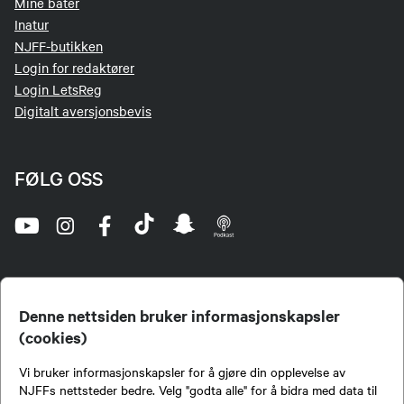
Mine båter
Inatur
NJFF-butikken
Login for redaktører
Login LetsReg
Digitalt aversjonsbevis
FØLG OSS
Denne nettsiden bruker informasjonskapsler
(cookies)
Norges Jeger- og Fiskerforbund (NJFF) er landets eneste landsdekkende organisasjon for
Vi bruker informasjonskapsler for å gjøre din opplevelse av
jegere og sportsfiskere og et av de viktigste miljøene for formidling av kunnskap om jakt og
fiske i Norge. Vi er en partipolitisk nøytral organisasjon, men har et sterkt jakt-, fiske-, og
NJFFs nettsteder bedre. Velg "godta alle" for å bidra med data til
naturpolitisk engasjement i mange saker.