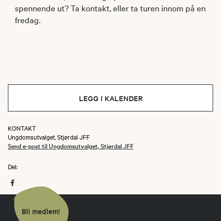
spennende ut? Ta kontakt, eller ta turen innom på en
fredag.
LEGG I KALENDER
KONTAKT
Ungdomsutvalget, Stjørdal JFF
Send e-post til Ungdomsutvalget, Stjørdal JFF
Del:
Bli medlem!