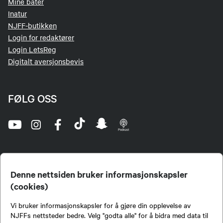
Mine båter
Inatur
NJFF-butikken
Login for redaktører
Login LetsReg
Digitalt aversjonsbevis
FØLG OSS
Denne nettsiden bruker informasjonskapsler
(cookies)
Norges Jeger- og Fiskerforbund (NJFF) er landets eneste landsdekkende organisasjon for
Vi bruker informasjonskapsler for å gjøre din opplevelse av
jegere og sportsfiskere og et av de viktigste miljøene for formidling av kunnskap om jakt og
fiske i Norge. Vi er en partipolitisk nøytral organisasjon, men har et sterkt jakt-, fiske-, og
NJFFs nettsteder bedre. Velg "godta alle" for å bidra med data til
naturpolitisk engasjement i mange saker.