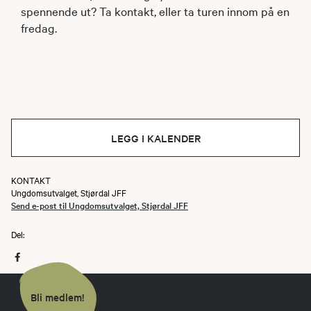
spennende ut? Ta kontakt, eller ta turen innom på en
fredag.
LEGG I KALENDER
KONTAKT
Ungdomsutvalget, Stjørdal JFF
Send e-post til Ungdomsutvalget, Stjørdal JFF
Del:
Bli medlem!