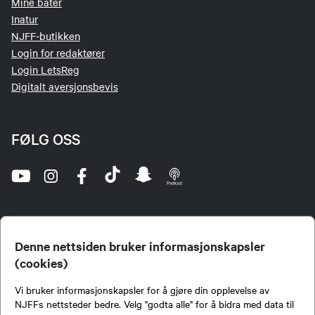
Mine båter
Inatur
NJFF-butikken
Login for redaktører
Login LetsReg
Digitalt aversjonsbevis
FØLG OSS
Denne nettsiden bruker informasjonskapsler
(cookies)
Norges Jeger- og Fiskerforbund (NJFF) er landets eneste landsdekkende organisasjon for
Vi bruker informasjonskapsler for å gjøre din opplevelse av
jegere og sportsfiskere og et av de viktigste miljøene for formidling av kunnskap om jakt og
fiske i Norge. Vi er en partipolitisk nøytral organisasjon, men har et sterkt jakt-, fiske-, og
NJFFs nettsteder bedre. Velg "godta alle" for å bidra med data til
naturpolitisk engasjement i mange saker.