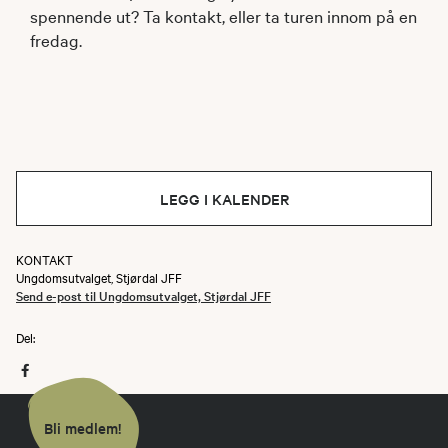
spennende ut? Ta kontakt, eller ta turen innom på en
fredag.
LEGG I KALENDER
KONTAKT
Ungdomsutvalget, Stjørdal JFF
Send e-post til Ungdomsutvalget, Stjørdal JFF
Del:
Bli medlem!