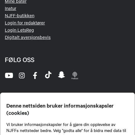
Mine båter
Inatur
NJFF-butikken
Login for redaktører
Login LetsReg
Digitalt aversjonsbevis
FØLG OSS
Denne nettsiden bruker informasjonskapsler
(cookies)
Norges Jeger- og Fiskerforbund (NJFF) er landets eneste landsdekkende organisasjon for
Vi bruker informasjonskapsler for å gjøre din opplevelse av
jegere og sportsfiskere og et av de viktigste miljøene for formidling av kunnskap om jakt og
fiske i Norge. Vi er en partipolitisk nøytral organisasjon, men har et sterkt jakt-, fiske-, og
NJFFs nettsteder bedre. Velg "godta alle" for å bidra med data til
naturpolitisk engasjement i mange saker.