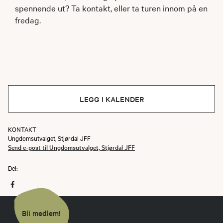
spennende ut? Ta kontakt, eller ta turen innom på en
fredag.
LEGG I KALENDER
KONTAKT
Ungdomsutvalget, Stjørdal JFF
Send e-post til Ungdomsutvalget, Stjørdal JFF
Del:
Bli medlem!