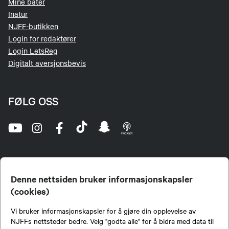
Mine båter
Inatur
NJFF-butikken
Login for redaktører
Login LetsReg
Digitalt aversjonsbevis
FØLG OSS
Denne nettsiden bruker informasjonskapsler
(cookies)
Norges Jeger- og Fiskerforbund (NJFF) er landets eneste landsdekkende organisasjon for
Vi bruker informasjonskapsler for å gjøre din opplevelse av
jegere og sportsfiskere og et av de viktigste miljøene for formidling av kunnskap om jakt og
fiske i Norge. Vi er en partipolitisk nøytral organisasjon, men har et sterkt jakt-, fiske-, og
NJFFs nettsteder bedre. Velg "godta alle" for å bidra med data til
naturpolitisk engasjement i mange saker.