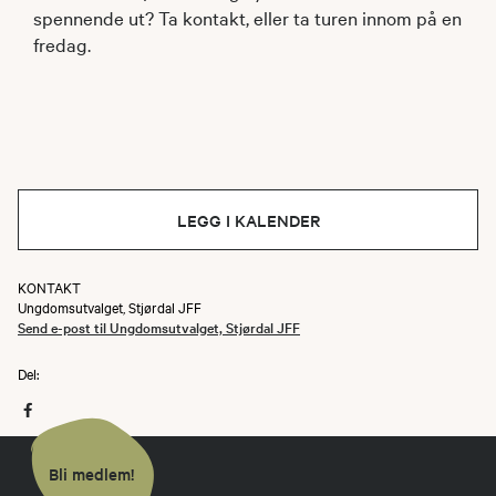
spennende ut? Ta kontakt, eller ta turen innom på en
fredag.
LEGG I KALENDER
KONTAKT
Ungdomsutvalget, Stjørdal JFF
Send e-post til Ungdomsutvalget, Stjørdal JFF
Del:
Bli medlem!