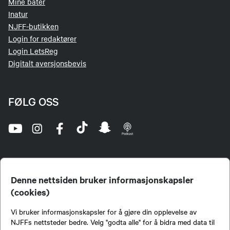
Mine båter
Inatur
NJFF-butikken
Login for redaktører
Login LetsReg
Digitalt aversjonsbevis
FØLG OSS
Denne nettsiden bruker informasjonskapsler
(cookies)
Norges Jeger- og Fiskerforbund (NJFF) er landets eneste landsdekkende organisasjon for
Vi bruker informasjonskapsler for å gjøre din opplevelse av
jegere og sportsfiskere og et av de viktigste miljøene for formidling av kunnskap om jakt og
fiske i Norge. Vi er en partipolitisk nøytral organisasjon, men har et sterkt jakt-, fiske-, og
NJFFs nettsteder bedre. Velg "godta alle" for å bidra med data til
naturpolitisk engasjement i mange saker.