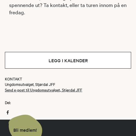
spennende ut? Ta kontakt, eller ta turen innom på en
fredag.
LEGG I KALENDER
KONTAKT
Ungdomsutvalget, Stjørdal JFF
Send e-post til Ungdomsutvalget, Stjørdal JFF
Del:
Bli medlem!