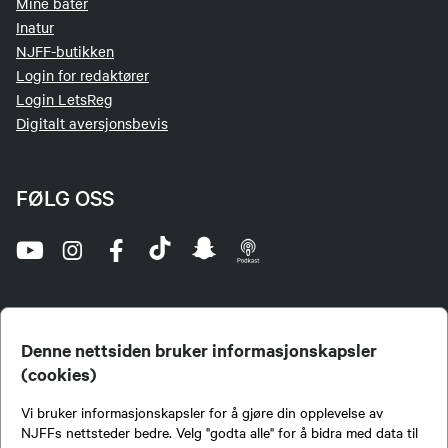
Mine båter
Inatur
NJFF-butikken
Login for redaktører
Login LetsReg
Digitalt aversjonsbevis
FØLG OSS
Denne nettsiden bruker informasjonskapsler
(cookies)
Norges Jeger- og Fiskerforbund (NJFF) er landets eneste landsdekkende organisasjon for
Vi bruker informasjonskapsler for å gjøre din opplevelse av
jegere og sportsfiskere og et av de viktigste miljøene for formidling av kunnskap om jakt og
fiske i Norge. Vi er en partipolitisk nøytral organisasjon, men har et sterkt jakt-, fiske-, og
NJFFs nettsteder bedre. Velg "godta alle" for å bidra med data til
naturpolitisk engasjement i mange saker.