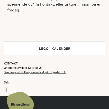
spennende ut? Ta kontakt, eller ta turen innom på en
fredag.
LEGG I KALENDER
KONTAKT
Ungdomsutvalget, Stjørdal JFF
Send e-post til Ungdomsutvalget, Stjørdal JFF
Del:
Bli medlem!