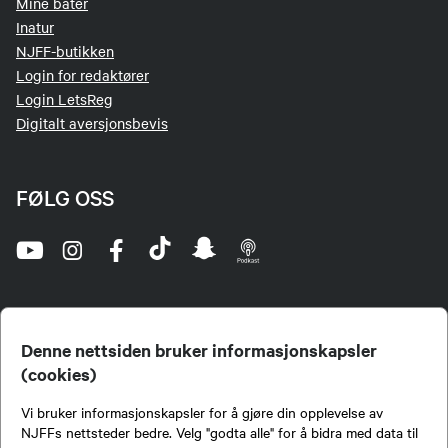
Mine båter
Inatur
NJFF-butikken
Login for redaktører
Login LetsReg
Digitalt aversjonsbevis
FØLG OSS
Denne nettsiden bruker informasjonskapsler
(cookies)
Norges Jeger- og Fiskerforbund (NJFF) er landets eneste landsdekkende organisasjon for
Vi bruker informasjonskapsler for å gjøre din opplevelse av
jegere og sportsfiskere og et av de viktigste miljøene for formidling av kunnskap om jakt og
fiske i Norge. Vi er en partipolitisk nøytral organisasjon, men har et sterkt jakt-, fiske-, og
NJFFs nettsteder bedre. Velg "godta alle" for å bidra med data til
naturpolitisk engasjement i mange saker.