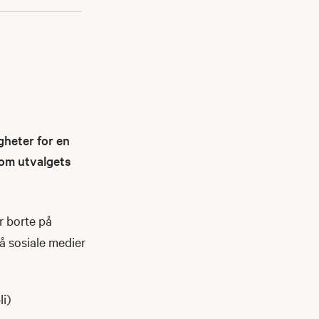
gheter for en
nnom utvalgets
r borte på
på sosiale medier
li)