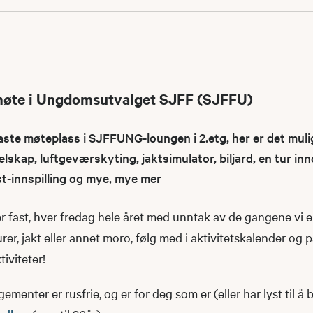
møte i Ungdomsutvalget SJFF (SJFFU)
e møteplass i SJFFUNG-loungen i 2.etg, her er det muli
elskap, luftgeværskyting, jaktsimulator, biljard, en tur i
st-innspilling og mye, mye mer
 fast, hver fredag hele året med unntak av de gangene vi e
urer, jakt eller annet moro, følg med i aktivitetskalender og 
iviteter!
nter er rusfrie, og er for deg som er (eller har lyst til å b