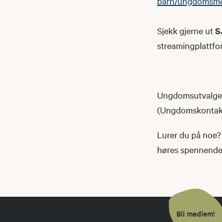
barn/ungdomsm
Sjekk gjerne ut
S
streamingplattfo
Ungdomsutvalget 
(Ungdomskontakte
Lurer du på noe? 
høres spennende u
Bli medlem!