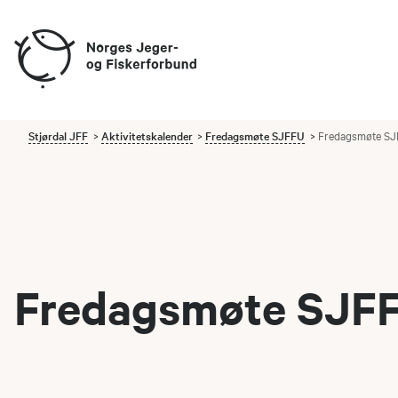
Stjørdal JFF
Aktivitetskalender
Fredagsmøte SJFFU
Fredagsmøte SJ
Fredagsmøte SJFF