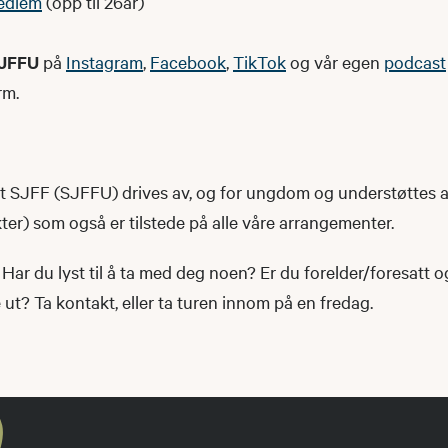
edlem
(opp til 26år)
JFFU
på
Instagram
,
Facebook
,
TikTok
og vår egen
podcast
rm.
SJFF (SJFFU) drives av, og for ungdom og understøttes 
r) som også er tilstede på alle våre arrangementer.
Har du lyst til å ta med deg noen? Er du forelder/foresatt 
t? Ta kontakt, eller ta turen innom på en fredag.