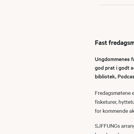
Fast fredags
Ungdommenes fast
god prat i godt s
bibliotek, Podca
Fredagsmøtene er
fisketurer, hyttet
for kommende akt
SJFFUNGs arrangeme