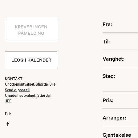
Fra:
KREVER INGEN
PÅMELDING
Til:
Varighet:
LEGG I KALENDER
Sted:
KONTAKT
Ungdomsutvalget, Stjørdal JFF
Send e-post til
Ungdomsutvalget, Stjørdal
Pris:
JFF
Del:
Arrangør:
Gjentakelse