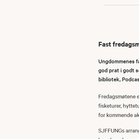
Fast fredags
Ungdommenes fast
god prat i godt s
bibliotek, Podca
Fredagsmøtene er
fisketurer, hyttet
for kommende akt
SJFFUNGs arrangeme