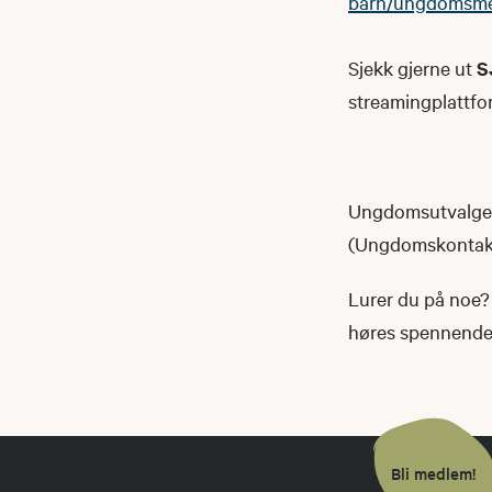
barn/ungdomsm
Sjekk gjerne ut
S
streamingplattfo
Ungdomsutvalget 
(Ungdomskontakte
Lurer du på noe? 
høres spennende u
Bli medlem!