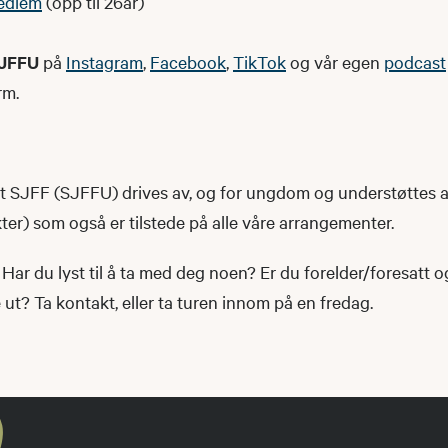
edlem
(opp til 26år)
JFFU
på
Instagram
,
Facebook
,
TikTok
og vår egen
podcast
rm.
SJFF (SJFFU) drives av, og for ungdom og understøttes 
r) som også er tilstede på alle våre arrangementer.
Har du lyst til å ta med deg noen? Er du forelder/foresatt 
t? Ta kontakt, eller ta turen innom på en fredag.