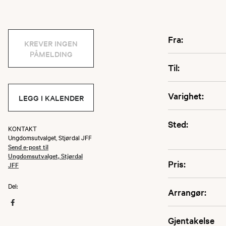
Fra:
KREVER INGEN
PÅMELDING
Til:
Varighet:
LEGG I KALENDER
Sted:
KONTAKT
Ungdomsutvalget, Stjørdal JFF
Send e-post til
Ungdomsutvalget, Stjørdal
Pris:
JFF
Del:
Arrangør:
Gjentakelse