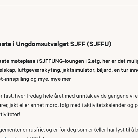
møte i Ungdomsutvalget SJFF (SJFFU)
e møteplass i SJFFUNG-loungen i 2.etg, her er det muli
elskap, luftgeværskyting, jaktsimulator, biljard, en tur i
st-innspilling og mye, mye mer
 fast, hver fredag hele året med unntak av de gangene vi e
urer, jakt eller annet moro, følg med i aktivitetskalender og 
iviteter!
nter er rusfrie, og er for deg som er (eller har lyst til å b