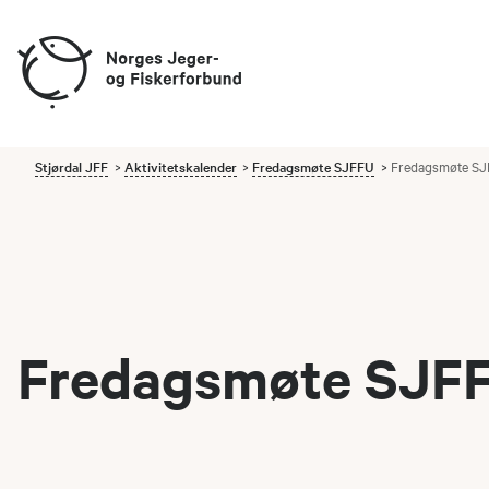
Stjørdal JFF
Aktivitetskalender
Fredagsmøte SJFFU
Fredagsmøte SJ
Fredagsmøte SJFF