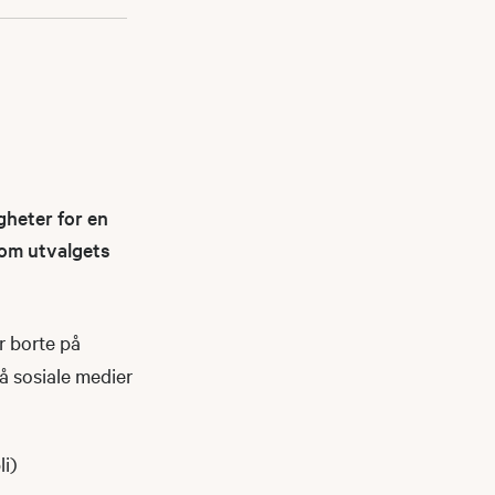
gheter for en
nnom utvalgets
r borte på
på sosiale medier
li)