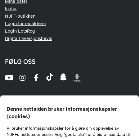
Mine båter
Inatur
NJFF-butikken
Login for redaktører
Login LetsReg
Digitalt aversjonsbevis
FØLG OSS
Denne nettsiden bruker informasjonskapsler
(cookies)
Norges Jeger- og Fiskerforbund (NJFF) er landets eneste landsdekkende organisasjon for
Vi bruker informasjonskapsler for å gjøre din opplevelse av
jegere og sportsfiskere og et av de viktigste miljøene for formidling av kunnskap om jakt og
fiske i Norge. Vi er en partipolitisk nøytral organisasjon, men har et sterkt jakt-, fiske-, og
NJFFs nettsteder bedre. Velg "godta alle" for å bidra med data til
naturpolitisk engasjement i mange saker.