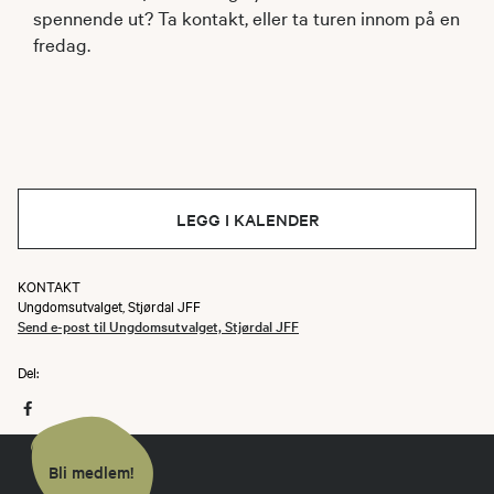
spennende ut? Ta kontakt, eller ta turen innom på en
fredag.
LEGG I KALENDER
KONTAKT
Ungdomsutvalget, Stjørdal JFF
Send e-post til Ungdomsutvalget, Stjørdal JFF
Del:
Bli medlem!