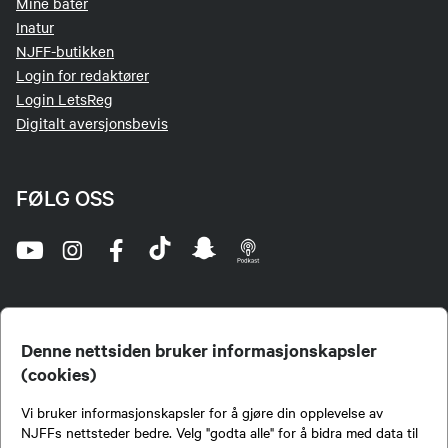
Mine båter
Inatur
NJFF-butikken
Login for redaktører
Login LetsReg
Digitalt aversjonsbevis
FØLG OSS
Denne nettsiden bruker informasjonskapsler
(cookies)
Norges Jeger- og Fiskerforbund (NJFF) er landets eneste landsdekkende organisasjon for
Vi bruker informasjonskapsler for å gjøre din opplevelse av
jegere og sportsfiskere og et av de viktigste miljøene for formidling av kunnskap om jakt og
fiske i Norge. Vi er en partipolitisk nøytral organisasjon, men har et sterkt jakt-, fiske-, og
NJFFs nettsteder bedre. Velg "godta alle" for å bidra med data til
naturpolitisk engasjement i mange saker.