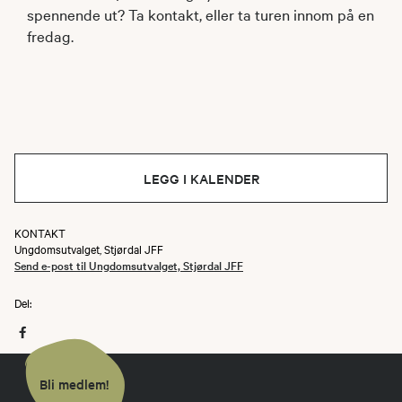
spennende ut? Ta kontakt, eller ta turen innom på en
fredag.
LEGG I KALENDER
KONTAKT
Ungdomsutvalget, Stjørdal JFF
Send e-post til Ungdomsutvalget, Stjørdal JFF
Del:
Bli medlem!