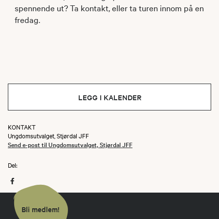
spennende ut? Ta kontakt, eller ta turen innom på en
fredag.
LEGG I KALENDER
KONTAKT
Ungdomsutvalget, Stjørdal JFF
Send e-post til Ungdomsutvalget, Stjørdal JFF
Del:
Bli medlem!