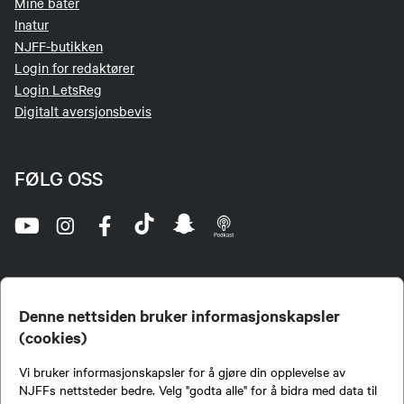
Mine båter
Inatur
NJFF-butikken
Login for redaktører
Login LetsReg
Digitalt aversjonsbevis
FØLG OSS
Denne nettsiden bruker informasjonskapsler
(cookies)
Norges Jeger- og Fiskerforbund (NJFF) er landets eneste landsdekkende organisasjon for
Vi bruker informasjonskapsler for å gjøre din opplevelse av
jegere og sportsfiskere og et av de viktigste miljøene for formidling av kunnskap om jakt og
fiske i Norge. Vi er en partipolitisk nøytral organisasjon, men har et sterkt jakt-, fiske-, og
NJFFs nettsteder bedre. Velg "godta alle" for å bidra med data til
naturpolitisk engasjement i mange saker.