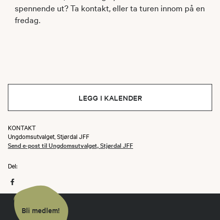
spennende ut? Ta kontakt, eller ta turen innom på en
fredag.
LEGG I KALENDER
KONTAKT
Ungdomsutvalget, Stjørdal JFF
Send e-post til Ungdomsutvalget, Stjørdal JFF
Del:
Bli medlem!