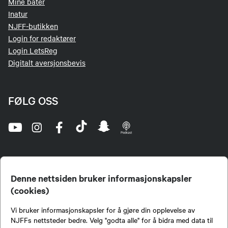
Mine båter
Inatur
NJFF-butikken
Login for redaktører
Login LetsReg
Digitalt aversjonsbevis
FØLG OSS
Denne nettsiden bruker informasjonskapsler
(cookies)
Norges Jeger- og Fiskerforbund (NJFF) er landets eneste landsdekkende organisasjon for
Vi bruker informasjonskapsler for å gjøre din opplevelse av
jegere og sportsfiskere og et av de viktigste miljøene for formidling av kunnskap om jakt og
fiske i Norge. Vi er en partipolitisk nøytral organisasjon, men har et sterkt jakt-, fiske-, og
NJFFs nettsteder bedre. Velg "godta alle" for å bidra med data til
naturpolitisk engasjement i mange saker.