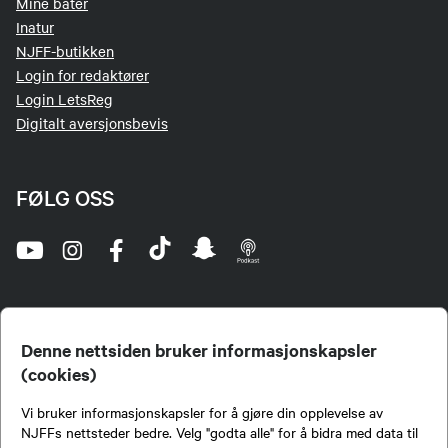
Mine båter
Inatur
NJFF-butikken
Login for redaktører
Login LetsReg
Digitalt aversjonsbevis
FØLG OSS
Denne nettsiden bruker informasjonskapsler
(cookies)
Norges Jeger- og Fiskerforbund (NJFF) er landets eneste landsdekkende organisasjon for
Vi bruker informasjonskapsler for å gjøre din opplevelse av
jegere og sportsfiskere og et av de viktigste miljøene for formidling av kunnskap om jakt og
fiske i Norge. Vi er en partipolitisk nøytral organisasjon, men har et sterkt jakt-, fiske-, og
NJFFs nettsteder bedre. Velg "godta alle" for å bidra med data til
naturpolitisk engasjement i mange saker.