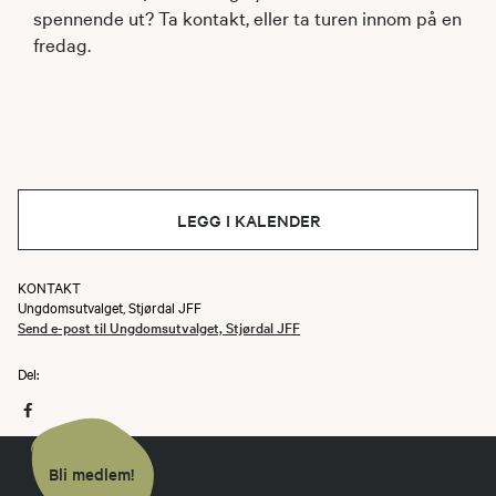
spennende ut? Ta kontakt, eller ta turen innom på en
fredag.
LEGG I KALENDER
KONTAKT
Ungdomsutvalget, Stjørdal JFF
Send e-post til Ungdomsutvalget, Stjørdal JFF
Del:
Bli medlem!