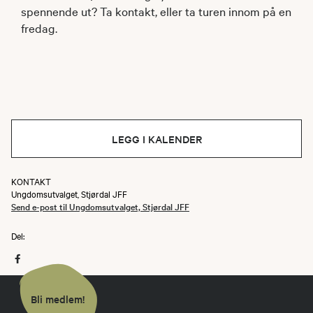
spennende ut? Ta kontakt, eller ta turen innom på en
fredag.
LEGG I KALENDER
KONTAKT
Ungdomsutvalget, Stjørdal JFF
Send e-post til Ungdomsutvalget, Stjørdal JFF
Del:
Bli medlem!