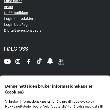
Mine båter
Inatur
NJFF-butikken
Login for redaktører
Login LetsReg
Digitalt aversjonsbevis
FØLG OSS
Denne nettsiden bruker informasjonskapsler
(cookies)
Norges Jeger- og Fiskerforbund (NJFF) er landets eneste landsdekkende organisasjon for
Vi bruker informasjonskapsler for å gjøre din opplevelse av
jegere og sportsfiskere og et av de viktigste miljøene for formidling av kunnskap om jakt og
fiske i Norge. Vi er en partipolitisk nøytral organisasjon, men har et sterkt jakt-, fiske-, og
NJFFs nettsteder bedre. Velg "godta alle" for å bidra med data til
naturpolitisk engasjement i mange saker.