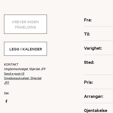
Fra:
KREVER INGEN
PÅMELDING
Til:
Varighet:
LEGG I KALENDER
Sted:
KONTAKT
Ungdomsutvalget, Stjørdal JFF
Send e-post til
Ungdomsutvalget, Stjørdal
Pris:
JFF
Del:
Arrangør:
Gjentakelse