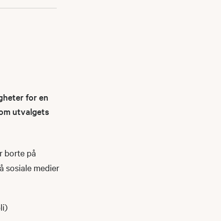
gheter for en
nnom utvalgets
r borte på
på sosiale medier
li)