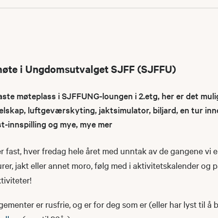
møte i Ungdomsutvalget SJFF (SJFFU)
e møteplass i SJFFUNG-loungen i 2.etg, her er det muli
elskap, luftgeværskyting, jaktsimulator, biljard, en tur i
st-innspilling og mye, mye mer
 fast, hver fredag hele året med unntak av de gangene vi e
urer, jakt eller annet moro, følg med i aktivitetskalender og 
iviteter!
nter er rusfrie, og er for deg som er (eller har lyst til å b