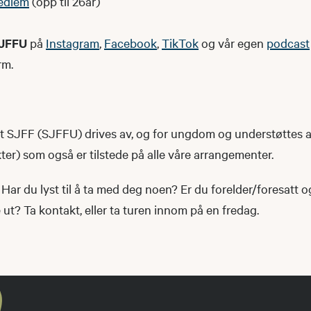
edlem
(opp til 26år)
JFFU
på
Instagram
,
Facebook
,
TikTok
og vår egen
podcast
rm.
SJFF (SJFFU) drives av, og for ungdom og understøttes 
r) som også er tilstede på alle våre arrangementer.
Har du lyst til å ta med deg noen? Er du forelder/foresatt 
t? Ta kontakt, eller ta turen innom på en fredag.