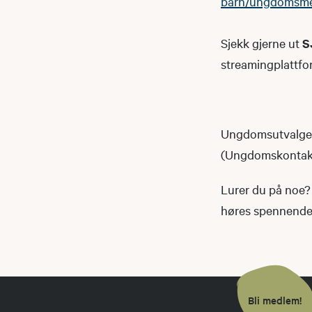
barn/ungdomsm
Sjekk gjerne ut
S
streamingplattfo
Ungdomsutvalget 
(Ungdomskontakte
Lurer du på noe? 
høres spennende u
Bli medlem!