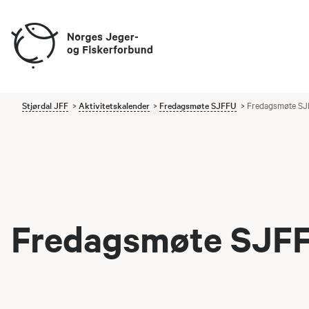
Stjørdal JFF
Aktivitetskalender
Fredagsmøte SJFFU
Fredagsmøte SJF
Fredagsmøte SJFFU