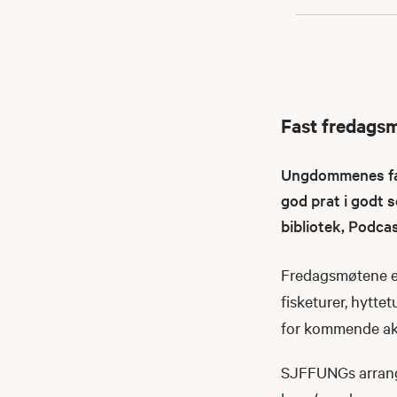
Fast fredags
Ungdommenes fast
god prat i godt s
bibliotek, Podca
Fredagsmøtene er
fisketurer, hyttet
for kommende akt
SJFFUNGs arrangeme