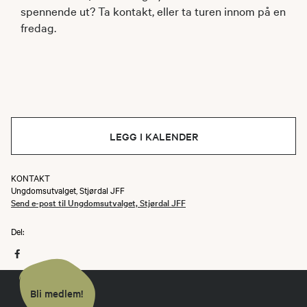
spennende ut? Ta kontakt, eller ta turen innom på en
fredag.
LEGG I KALENDER
KONTAKT
Ungdomsutvalget, Stjørdal JFF
Send e-post til Ungdomsutvalget, Stjørdal JFF
Del:
Bli medlem!