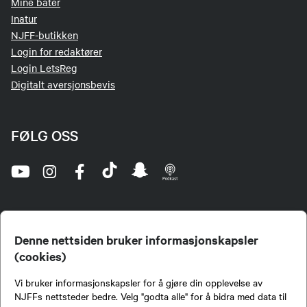
Mine båter
Inatur
NJFF-butikken
Login for redaktører
Login LetsReg
Digitalt aversjonsbevis
FØLG OSS
Denne nettsiden bruker informasjonskapsler
(cookies)
Norges Jeger- og Fiskerforbund (NJFF) er landets eneste landsdekkende organisasjon for
Vi bruker informasjonskapsler for å gjøre din opplevelse av
jegere og sportsfiskere og et av de viktigste miljøene for formidling av kunnskap om jakt og
fiske i Norge. Vi er en partipolitisk nøytral organisasjon, men har et sterkt jakt-, fiske-, og
NJFFs nettsteder bedre. Velg "godta alle" for å bidra med data til
naturpolitisk engasjement i mange saker.