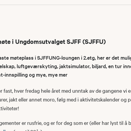
møte i Ungdomsutvalget SJFF (SJFFU)
e møteplass i SJFFUNG-loungen i 2.etg, her er det muli
elskap, luftgeværskyting, jaktsimulator, biljard, en tur i
st-innspilling og mye, mye mer
 fast, hver fredag hele året med unntak av de gangene vi e
urer, jakt eller annet moro, følg med i aktivitetskalender og 
iviteter!
nter er rusfrie, og er for deg som er (eller har lyst til å b