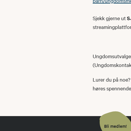
barn/ungdomsm
Sjekk gjerne ut
S
streamingplattfo
Ungdomsutvalget 
(Ungdomskontakte
Lurer du på noe? 
høres spennende u
Bli medlem!