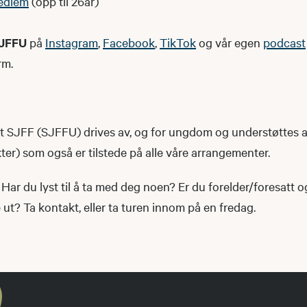
edlem
(opp til 26år)
JFFU
på
Instagram
,
Facebook
,
TikTok
og vår egen
podcast
rm.
SJFF (SJFFU) drives av, og for ungdom og understøttes 
r) som også er tilstede på alle våre arrangementer.
Har du lyst til å ta med deg noen? Er du forelder/foresatt 
t? Ta kontakt, eller ta turen innom på en fredag.