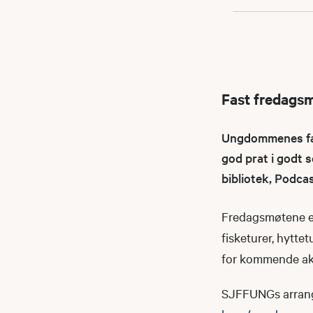
Fast fredags
Ungdommenes fast
god prat i godt s
bibliotek, Podca
Fredagsmøtene er
fisketurer, hyttet
for kommende akt
SJFFUNGs arrangeme