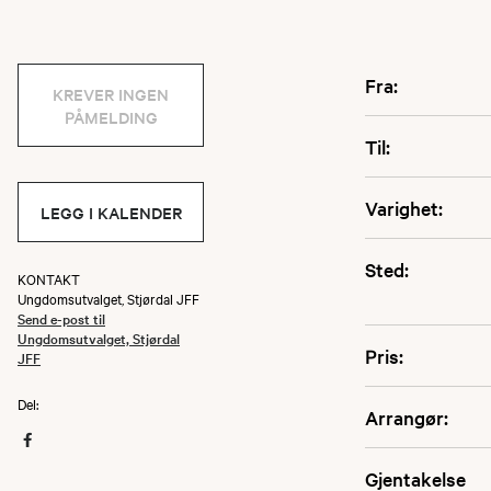
Fra:
KREVER INGEN
PÅMELDING
Til:
Varighet:
LEGG I KALENDER
Sted:
KONTAKT
Ungdomsutvalget, Stjørdal JFF
Send e-post til
Ungdomsutvalget, Stjørdal
Pris:
JFF
Del:
Arrangør:
Gjentakelse