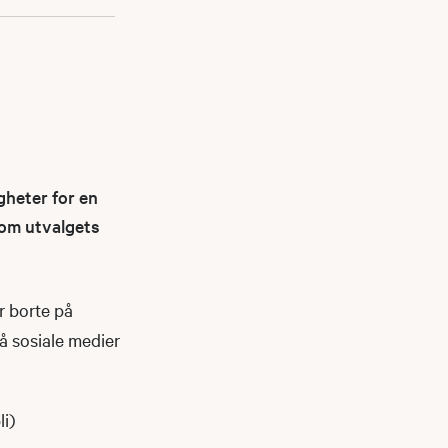
gheter for en
nnom utvalgets
r borte på
på sosiale medier
li)