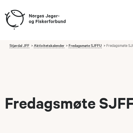
Stjørdal JFF
Aktivitetskalender
Fredagsmøte SJFFU
Fredagsmøte SJ
Fredagsmøte SJFF