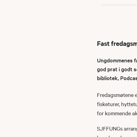
Fast fredags
Ungdommenes fast
god prat i godt s
bibliotek, Podca
Fredagsmøtene er
fisketurer, hyttet
for kommende akt
SJFFUNGs arrangeme