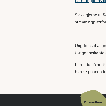
barn/ungdomsm
Sjekk gjerne ut
S
streamingplattfo
Ungdomsutvalget 
(Ungdomskontakte
Lurer du på noe? 
høres spennende u
Bli medlem!