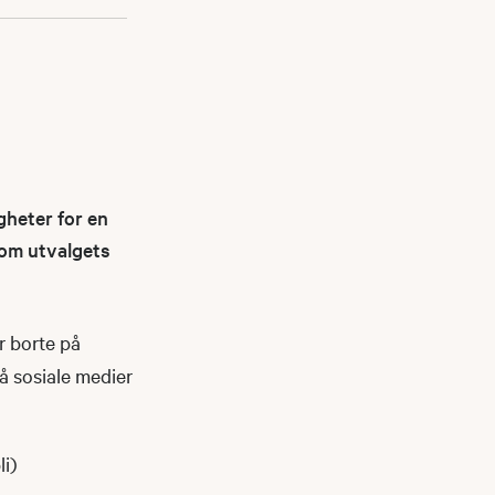
gheter for en
nnom utvalgets
r borte på
på sosiale medier
li)