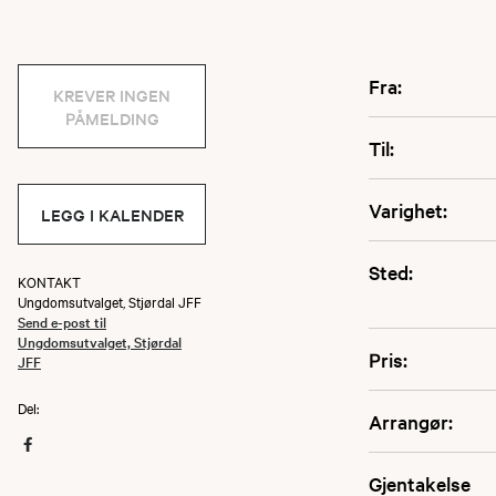
Fra:
KREVER INGEN
PÅMELDING
Til:
Varighet:
LEGG I KALENDER
Sted:
KONTAKT
Ungdomsutvalget, Stjørdal JFF
Send e-post til
Ungdomsutvalget, Stjørdal
Pris:
JFF
Del:
Arrangør:
Gjentakelse