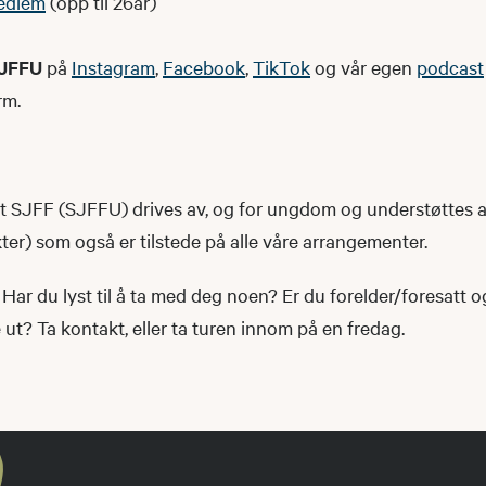
edlem
(opp til 26år)
JFFU
på
Instagram
,
Facebook
,
TikTok
og vår egen
podcast
rm.
SJFF (SJFFU) drives av, og for ungdom og understøttes 
r) som også er tilstede på alle våre arrangementer.
Har du lyst til å ta med deg noen? Er du forelder/foresatt 
t? Ta kontakt, eller ta turen innom på en fredag.