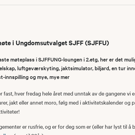
møte i Ungdomsutvalget SJFF (SJFFU)
e møteplass i SJFFUNG-loungen i 2.etg, her er det muli
elskap, luftgeværskyting, jaktsimulator, biljard, en tur i
st-innspilling og mye, mye mer
 fast, hver fredag hele året med unntak av de gangene vi e
urer, jakt eller annet moro, følg med i aktivitetskalender og 
iviteter!
nter er rusfrie, og er for deg som er (eller har lyst til å b