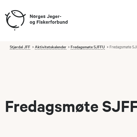
Stjørdal JFF
Aktivitetskalender
Fredagsmøte SJFFU
Fredagsmøte SJ
Fredagsmøte SJFF