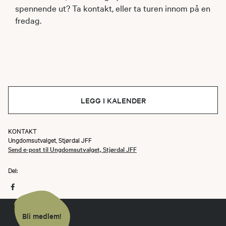
spennende ut? Ta kontakt, eller ta turen innom på en
fredag.
LEGG I KALENDER
KONTAKT
Ungdomsutvalget, Stjørdal JFF
Send e-post til Ungdomsutvalget, Stjørdal JFF
Del:
Bli medlem!