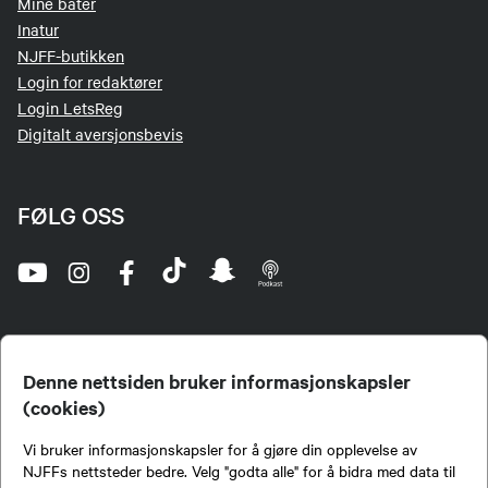
Mine båter
Inatur
NJFF-butikken
Login for redaktører
Login LetsReg
Digitalt aversjonsbevis
FØLG OSS
Denne nettsiden bruker informasjonskapsler
(cookies)
Norges Jeger- og Fiskerforbund (NJFF) er landets eneste landsdekkende organisasjon for
Vi bruker informasjonskapsler for å gjøre din opplevelse av
jegere og sportsfiskere og et av de viktigste miljøene for formidling av kunnskap om jakt og
fiske i Norge. Vi er en partipolitisk nøytral organisasjon, men har et sterkt jakt-, fiske-, og
NJFFs nettsteder bedre. Velg "godta alle" for å bidra med data til
naturpolitisk engasjement i mange saker.