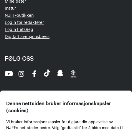
Mine båter
Inatur
NJFF-butikken
Login for redaktører
Login LetsReg
Digitalt aversjonsbevis
FØLG OSS
Denne nettsiden bruker informasjonskapsler
(cookies)
Norges Jeger- og Fiskerforbund (NJFF) er landets eneste landsdekkende organisasjon for
Vi bruker informasjonskapsler for å gjøre din opplevelse av
jegere og sportsfiskere og et av de viktigste miljøene for formidling av kunnskap om jakt og
fiske i Norge. Vi er en partipolitisk nøytral organisasjon, men har et sterkt jakt-, fiske-, og
NJFFs nettsteder bedre. Velg "godta alle" for å bidra med data til
naturpolitisk engasjement i mange saker.