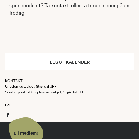
spennende ut? Ta kontakt, eller ta turen innom på en
fredag.
LEGG I KALENDER
KONTAKT
Ungdomsutvalget, Stjørdal JFF
Send e-post til Ungdomsutvalget, Stjørdal JFF
Del:
Bli medlem!