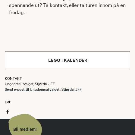
spennende ut? Ta kontakt, eller ta turen innom på en
fredag.
LEGG I KALENDER
KONTAKT
Ungdomsutvalget, Stjørdal JFF
Send e-post til Ungdomsutvalget, Stjørdal JFF
Del:
Bli medlem!