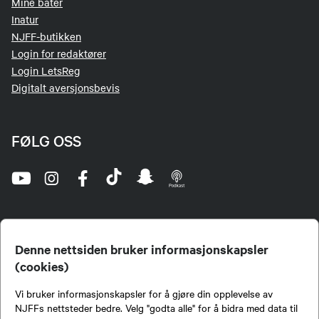
Mine båter
Inatur
NJFF-butikken
Login for redaktører
Login LetsReg
Digitalt aversjonsbevis
FØLG OSS
Denne nettsiden bruker informasjonskapsler
(cookies)
Norges Jeger- og Fiskerforbund (NJFF) er landets eneste landsdekkende organisasjon for
Vi bruker informasjonskapsler for å gjøre din opplevelse av
jegere og sportsfiskere og et av de viktigste miljøene for formidling av kunnskap om jakt og
fiske i Norge. Vi er en partipolitisk nøytral organisasjon, men har et sterkt jakt-, fiske-, og
NJFFs nettsteder bedre. Velg "godta alle" for å bidra med data til
naturpolitisk engasjement i mange saker.