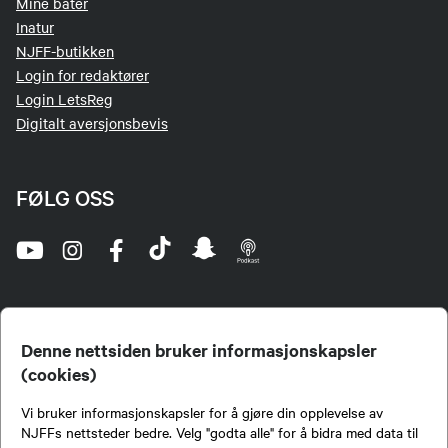
Mine båter
Inatur
NJFF-butikken
Login for redaktører
Login LetsReg
Digitalt aversjonsbevis
FØLG OSS
Denne nettsiden bruker informasjonskapsler
(cookies)
Norges Jeger- og Fiskerforbund (NJFF) er landets eneste landsdekkende organisasjon for
Vi bruker informasjonskapsler for å gjøre din opplevelse av
jegere og sportsfiskere og et av de viktigste miljøene for formidling av kunnskap om jakt og
fiske i Norge. Vi er en partipolitisk nøytral organisasjon, men har et sterkt jakt-, fiske-, og
NJFFs nettsteder bedre. Velg "godta alle" for å bidra med data til
naturpolitisk engasjement i mange saker.