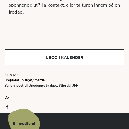
spennende ut? Ta kontakt, eller ta turen innom på en
fredag.
LEGG I KALENDER
KONTAKT
Ungdomsutvalget, Stjørdal JFF
Send e-post til Ungdomsutvalget, Stjørdal JFF
Del:
Bli medlem!