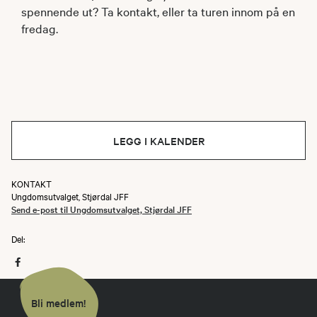
spennende ut? Ta kontakt, eller ta turen innom på en
fredag.
LEGG I KALENDER
KONTAKT
Ungdomsutvalget, Stjørdal JFF
Send e-post til Ungdomsutvalget, Stjørdal JFF
Del:
Bli medlem!