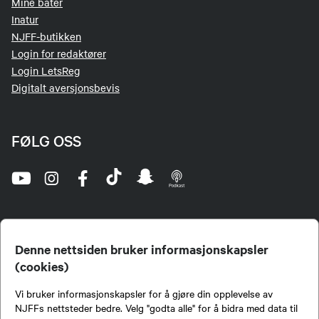
Mine båter
Inatur
NJFF-butikken
Login for redaktører
Login LetsReg
Digitalt aversjonsbevis
FØLG OSS
Denne nettsiden bruker informasjonskapsler
(cookies)
Norges Jeger- og Fiskerforbund (NJFF) er landets eneste landsdekkende organisasjon for
Vi bruker informasjonskapsler for å gjøre din opplevelse av
jegere og sportsfiskere og et av de viktigste miljøene for formidling av kunnskap om jakt og
fiske i Norge. Vi er en partipolitisk nøytral organisasjon, men har et sterkt jakt-, fiske-, og
NJFFs nettsteder bedre. Velg "godta alle" for å bidra med data til
naturpolitisk engasjement i mange saker.