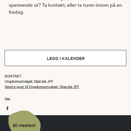
spennende ut? Ta kontakt, eller ta turen innom på en
fredag.
LEGG I KALENDER
KONTAKT
Ungdomsutvalget, Stjørdal JFF
Send e-post til Ungdomsutvalget, Stjørdal JFF
Del:
Bli medlem!