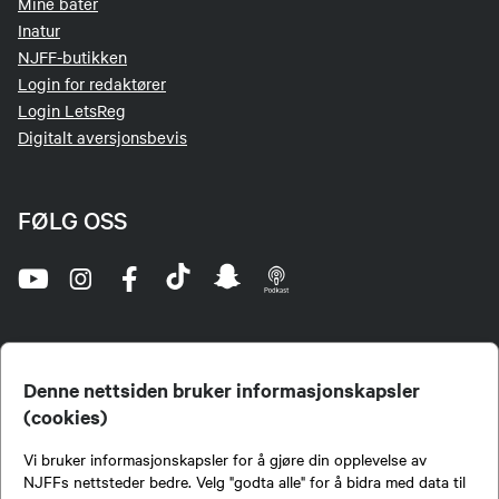
Mine båter
Inatur
NJFF-butikken
Login for redaktører
Login LetsReg
Digitalt aversjonsbevis
FØLG OSS
Denne nettsiden bruker informasjonskapsler
(cookies)
Norges Jeger- og Fiskerforbund (NJFF) er landets eneste landsdekkende organisasjon for
Vi bruker informasjonskapsler for å gjøre din opplevelse av
jegere og sportsfiskere og et av de viktigste miljøene for formidling av kunnskap om jakt og
fiske i Norge. Vi er en partipolitisk nøytral organisasjon, men har et sterkt jakt-, fiske-, og
NJFFs nettsteder bedre. Velg "godta alle" for å bidra med data til
naturpolitisk engasjement i mange saker.