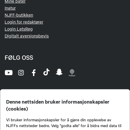
Mine båter
Inatur
NJFF-butikken
Login for redaktører
Login LetsReg
Digitalt aversjonsbevis
FØLG OSS
Denne nettsiden bruker informasjonskapsler
(cookies)
Norges Jeger- og Fiskerforbund (NJFF) er landets eneste landsdekkende organisasjon for
Vi bruker informasjonskapsler for å gjøre din opplevelse av
jegere og sportsfiskere og et av de viktigste miljøene for formidling av kunnskap om jakt og
fiske i Norge. Vi er en partipolitisk nøytral organisasjon, men har et sterkt jakt-, fiske-, og
NJFFs nettsteder bedre. Velg "godta alle" for å bidra med data til
naturpolitisk engasjement i mange saker.