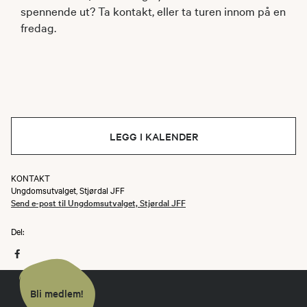
spennende ut? Ta kontakt, eller ta turen innom på en
fredag.
LEGG I KALENDER
KONTAKT
Ungdomsutvalget, Stjørdal JFF
Send e-post til Ungdomsutvalget, Stjørdal JFF
Del:
Bli medlem!