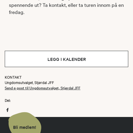
spennende ut? Ta kontakt, eller ta turen innom på en
fredag.
LEGG I KALENDER
KONTAKT
Ungdomsutvalget, Stjørdal JFF
Send e-post til Ungdomsutvalget, Stjørdal JFF
Del:
Bli medlem!