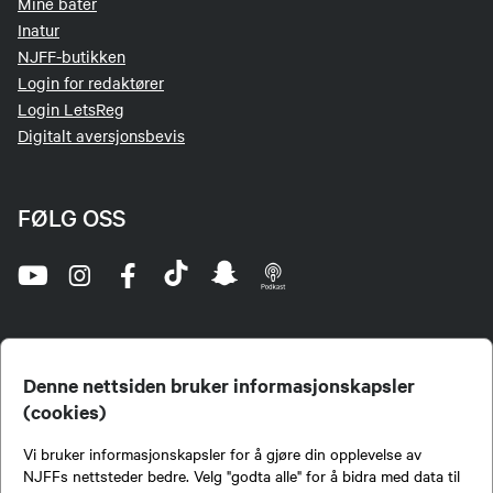
Mine båter
Inatur
NJFF-butikken
Login for redaktører
Login LetsReg
Digitalt aversjonsbevis
FØLG OSS
Denne nettsiden bruker informasjonskapsler
(cookies)
Norges Jeger- og Fiskerforbund (NJFF) er landets eneste landsdekkende organisasjon for
Vi bruker informasjonskapsler for å gjøre din opplevelse av
jegere og sportsfiskere og et av de viktigste miljøene for formidling av kunnskap om jakt og
fiske i Norge. Vi er en partipolitisk nøytral organisasjon, men har et sterkt jakt-, fiske-, og
NJFFs nettsteder bedre. Velg "godta alle" for å bidra med data til
naturpolitisk engasjement i mange saker.