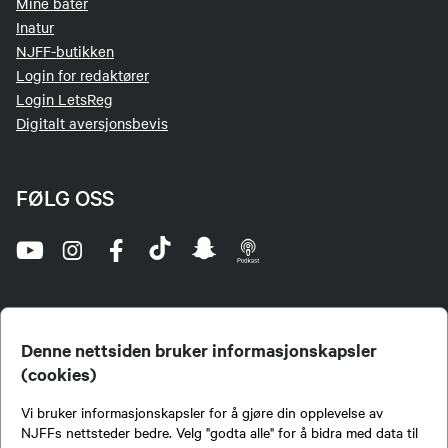
Mine båter
Inatur
NJFF-butikken
Login for redaktører
Login LetsReg
Digitalt aversjonsbevis
FØLG OSS
Denne nettsiden bruker informasjonskapsler
(cookies)
Norges Jeger- og Fiskerforbund (NJFF) er landets eneste landsdekkende organisasjon for
Vi bruker informasjonskapsler for å gjøre din opplevelse av
jegere og sportsfiskere og et av de viktigste miljøene for formidling av kunnskap om jakt og
fiske i Norge. Vi er en partipolitisk nøytral organisasjon, men har et sterkt jakt-, fiske-, og
NJFFs nettsteder bedre. Velg "godta alle" for å bidra med data til
naturpolitisk engasjement i mange saker.