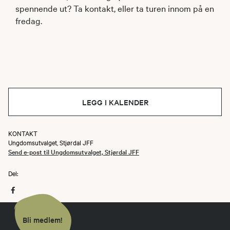
spennende ut? Ta kontakt, eller ta turen innom på en
fredag.
LEGG I KALENDER
KONTAKT
Ungdomsutvalget, Stjørdal JFF
Send e-post til Ungdomsutvalget, Stjørdal JFF
Del:
Bli medlem!