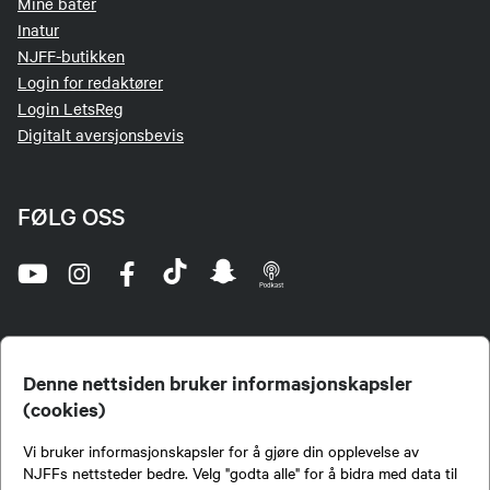
Mine båter
Inatur
NJFF-butikken
Login for redaktører
Login LetsReg
Digitalt aversjonsbevis
FØLG OSS
Denne nettsiden bruker informasjonskapsler
(cookies)
Norges Jeger- og Fiskerforbund (NJFF) er landets eneste landsdekkende organisasjon for
Vi bruker informasjonskapsler for å gjøre din opplevelse av
jegere og sportsfiskere og et av de viktigste miljøene for formidling av kunnskap om jakt og
fiske i Norge. Vi er en partipolitisk nøytral organisasjon, men har et sterkt jakt-, fiske-, og
NJFFs nettsteder bedre. Velg "godta alle" for å bidra med data til
naturpolitisk engasjement i mange saker.