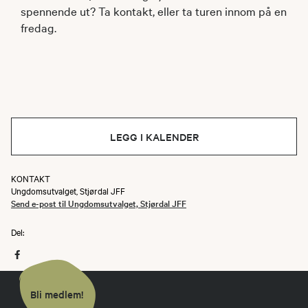
spennende ut? Ta kontakt, eller ta turen innom på en
fredag.
LEGG I KALENDER
KONTAKT
Ungdomsutvalget, Stjørdal JFF
Send e-post til Ungdomsutvalget, Stjørdal JFF
Del:
Bli medlem!