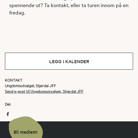
spennende ut? Ta kontakt, eller ta turen innom på en
fredag.
LEGG I KALENDER
KONTAKT
Ungdomsutvalget, Stjørdal JFF
Send e-post til Ungdomsutvalget, Stjørdal JFF
Del:
Bli medlem!