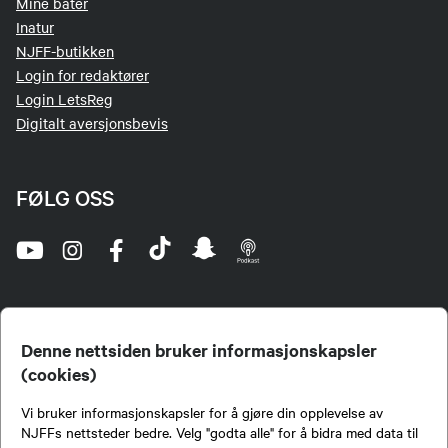
Mine båter
Inatur
NJFF-butikken
Login for redaktører
Login LetsReg
Digitalt aversjonsbevis
FØLG OSS
Denne nettsiden bruker informasjonskapsler
(cookies)
Norges Jeger- og Fiskerforbund (NJFF) er landets eneste landsdekkende organisasjon for
Vi bruker informasjonskapsler for å gjøre din opplevelse av
jegere og sportsfiskere og et av de viktigste miljøene for formidling av kunnskap om jakt og
fiske i Norge. Vi er en partipolitisk nøytral organisasjon, men har et sterkt jakt-, fiske-, og
NJFFs nettsteder bedre. Velg "godta alle" for å bidra med data til
naturpolitisk engasjement i mange saker.