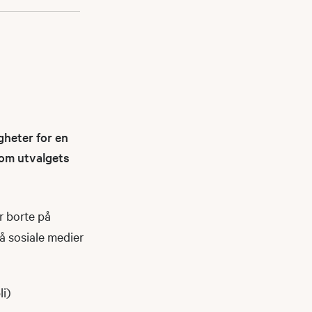
gheter for en
nnom utvalgets
r borte på
på sosiale medier
li)