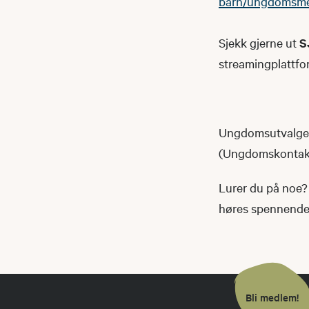
barn/ungdomsm
Sjekk gjerne ut
S
streamingplattfo
Ungdomsutvalget 
(Ungdomskontakte
Lurer du på noe? 
høres spennende u
Bli medlem!