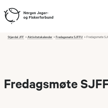
Stjørdal JFF
Aktivitetskalender
Fredagsmøte SJFFU
Fredagsmøte SJ
Fredagsmøte SJFFU