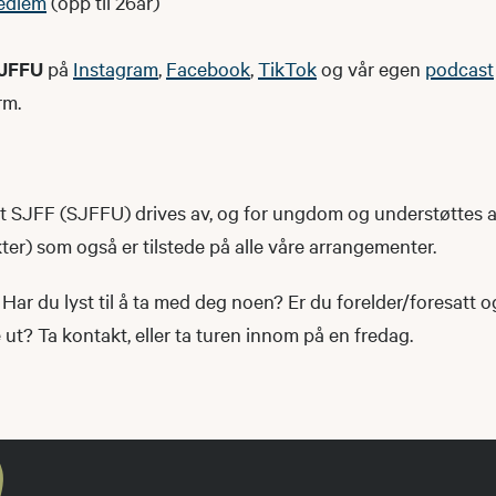
edlem
(opp til 26år)
JFFU
på
Instagram
,
Facebook
,
TikTok
og vår egen
podcast
rm.
SJFF (SJFFU) drives av, og for ungdom og understøttes 
r) som også er tilstede på alle våre arrangementer.
Har du lyst til å ta med deg noen? Er du forelder/foresatt 
t? Ta kontakt, eller ta turen innom på en fredag.