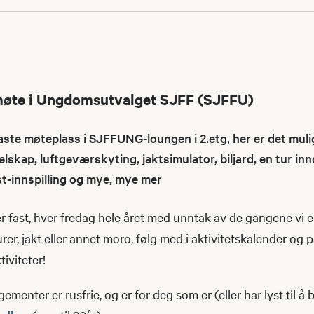
møte i Ungdomsutvalget SJFF (SJFFU)
e møteplass i SJFFUNG-loungen i 2.etg, her er det muli
elskap, luftgeværskyting, jaktsimulator, biljard, en tur i
st-innspilling og mye, mye mer
 fast, hver fredag hele året med unntak av de gangene vi e
urer, jakt eller annet moro, følg med i aktivitetskalender og 
iviteter!
nter er rusfrie, og er for deg som er (eller har lyst til å b