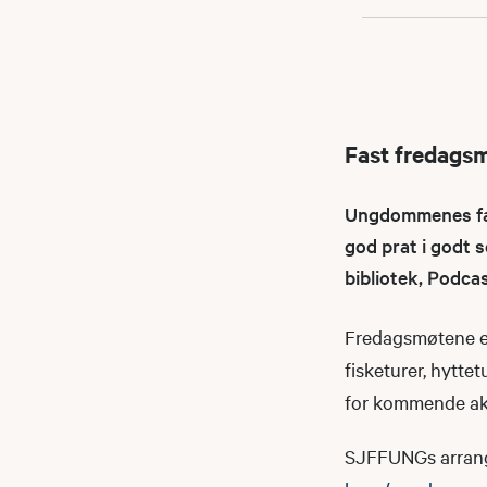
Fast fredags
Ungdommenes fast
god prat i godt s
bibliotek, Podca
Fredagsmøtene er
fisketurer, hyttet
for kommende akt
SJFFUNGs arrangeme