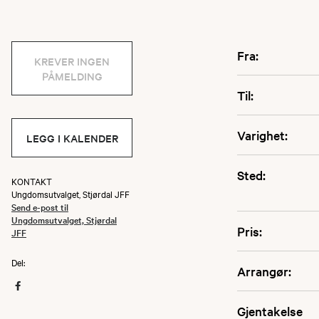
Fra:
KREVER INGEN
PÅMELDING
Til:
Varighet:
LEGG I KALENDER
Sted:
KONTAKT
Ungdomsutvalget, Stjørdal JFF
Send e-post til
Ungdomsutvalget, Stjørdal
Pris:
JFF
Del:
Arrangør:
Gjentakelse