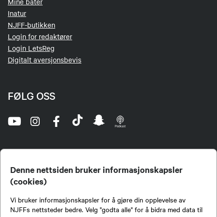
Mine båter
Inatur
NJFF-butikken
Login for redaktører
Login LetsReg
Digitalt aversjonsbevis
FØLG OSS
Denne nettsiden bruker informasjonskapsler
(cookies)
Norges Jeger- og Fiskerforbund (NJFF) er landets eneste landsdekkende organisasjon for
Vi bruker informasjonskapsler for å gjøre din opplevelse av
jegere og sportsfiskere og et av de viktigste miljøene for formidling av kunnskap om jakt og
fiske i Norge. Vi er en partipolitisk nøytral organisasjon, men har et sterkt jakt-, fiske-, og
NJFFs nettsteder bedre. Velg "godta alle" for å bidra med data til
naturpolitisk engasjement i mange saker.