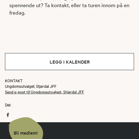
spennende ut? Ta kontakt, eller ta turen innom på en
fredag.
LEGG I KALENDER
KONTAKT
Ungdomsutvalget, Stjørdal JFF
Send e-post til Ungdomsutvalget, Stjørdal JFF
Del:
Bli medlem!