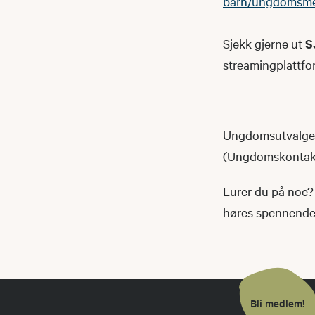
barn/ungdomsm
Sjekk gjerne ut
S
streamingplattfo
Ungdomsutvalget 
(Ungdomskontakte
Lurer du på noe? 
høres spennende u
Bli medlem!