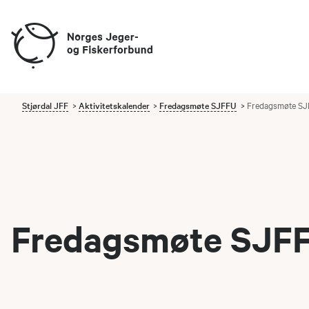
Stjørdal JFF
Aktivitetskalender
Fredagsmøte SJFFU
Fredagsmøte SJ
Fredagsmøte SJFF