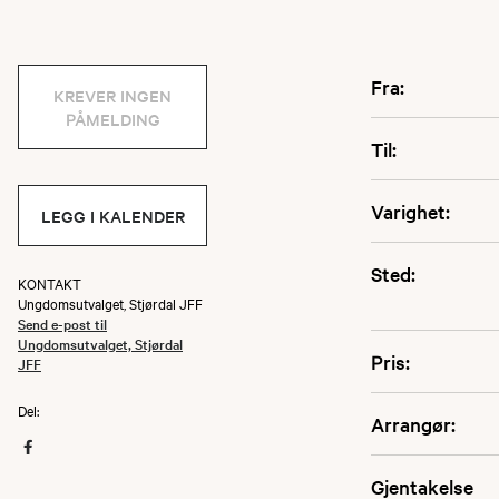
Fra:
KREVER INGEN
PÅMELDING
Til:
Varighet:
LEGG I KALENDER
Sted:
KONTAKT
Ungdomsutvalget, Stjørdal JFF
Send e-post til
Ungdomsutvalget, Stjørdal
Pris:
JFF
Del:
Arrangør:
Gjentakelse