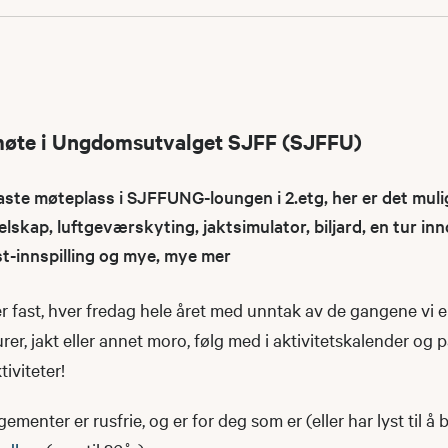
møte i Ungdomsutvalget SJFF (SJFFU)
e møteplass i SJFFUNG-loungen i 2.etg, her er det muli
elskap, luftgeværskyting, jaktsimulator, biljard, en tur i
st-innspilling og mye, mye mer
 fast, hver fredag hele året med unntak av de gangene vi e
urer, jakt eller annet moro, følg med i aktivitetskalender og 
iviteter!
nter er rusfrie, og er for deg som er (eller har lyst til å b