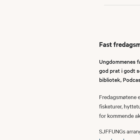
Fast fredags
Ungdommenes fast
god prat i godt s
bibliotek, Podca
Fredagsmøtene er
fisketurer, hyttet
for kommende akt
SJFFUNGs arrangeme