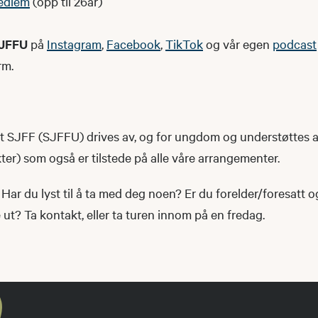
edlem
(opp til 26år)
JFFU
på
Instagram
,
Facebook
,
TikTok
og vår egen
podcast
rm.
SJFF (SJFFU) drives av, og for ungdom og understøttes 
r) som også er tilstede på alle våre arrangementer.
Har du lyst til å ta med deg noen? Er du forelder/foresatt 
t? Ta kontakt, eller ta turen innom på en fredag.