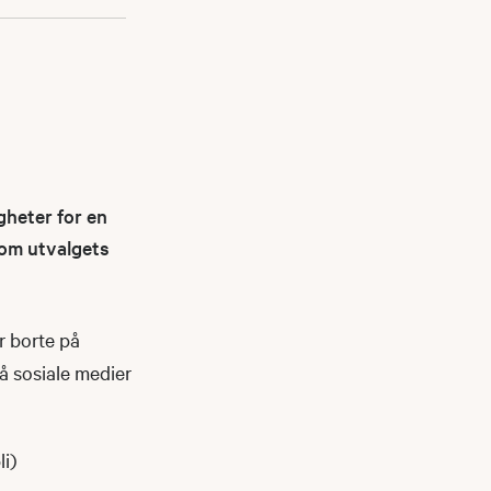
gheter for en
nnom utvalgets
r borte på
på sosiale medier
li)