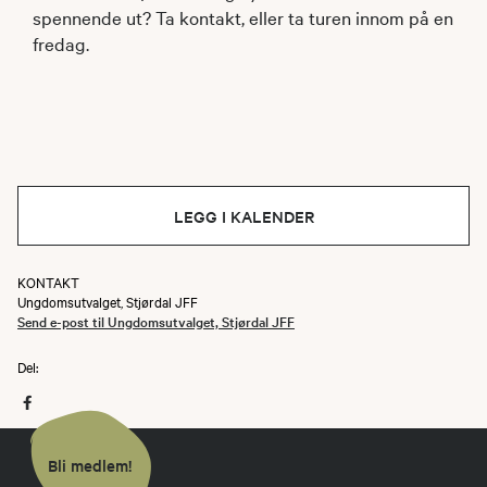
spennende ut? Ta kontakt, eller ta turen innom på en
fredag.
LEGG I KALENDER
KONTAKT
Ungdomsutvalget, Stjørdal JFF
Send e-post til Ungdomsutvalget, Stjørdal JFF
Del:
Bli medlem!