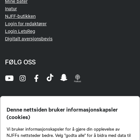
Mine båter
Inatur
NJFF-butikken
Login for redaktører
Login LetsReg
Digitalt aversjonsbevis
FØLG OSS
Denne nettsiden bruker informasjonskapsler
(cookies)
Norges Jeger- og Fiskerforbund (NJFF) er landets eneste landsdekkende organisasjon for
Vi bruker informasjonskapsler for å gjøre din opplevelse av
jegere og sportsfiskere og et av de viktigste miljøene for formidling av kunnskap om jakt og
fiske i Norge. Vi er en partipolitisk nøytral organisasjon, men har et sterkt jakt-, fiske-, og
NJFFs nettsteder bedre. Velg "godta alle" for å bidra med data til
naturpolitisk engasjement i mange saker.