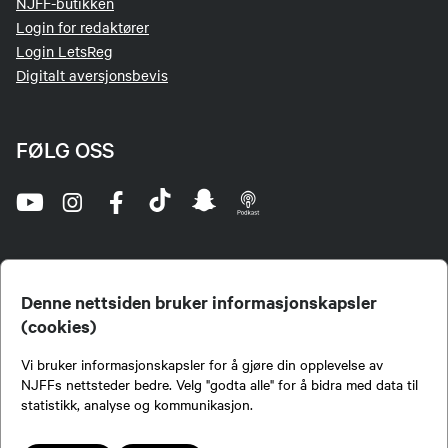
NJFF-butikken
Login for redaktører
Login LetsReg
Digitalt aversjonsbevis
FØLG OSS
Denne nettsiden bruker informasjonskapsler
(cookies)
Norges Jeger- og Fiskerforbund (NJFF) er landets eneste landsdekkende organisasjon for
Vi bruker informasjonskapsler for å gjøre din opplevelse av
jegere og sportsfiskere og et av de viktigste miljøene for formidling av kunnskap om jakt og
fiske i Norge. Vi er en partipolitisk nøytral organisasjon, men har et sterkt jakt-, fiske-, og
NJFFs nettsteder bedre. Velg "godta alle" for å bidra med data til
naturpolitisk engasjement i mange saker.
statistikk, analyse og kommunikasjon.
Norges Jeger- og Fiskerforbund benytter informasjonskapsler på nettsiden.