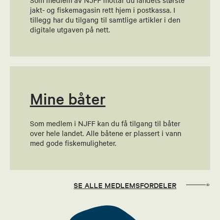
Som medlem av NJFF mottar du landets største
Knut Arne Valø
jakt- og fiskemagasin rett hjem i postkassa. I
tillegg har du tilgang til samtlige artikler i den
Styremedlem
digitale utgaven på nett.
99381141
Send epost
Mine båter
Margit Stangring
Kvinnekontakt
Som medlem i NJFF kan du få tilgang til båter
over hele landet. Alle båtene er plassert i vann
95144155
med gode fiskemuligheter.
Send epost
Ståle Valø
SE ALLE MEDLEMSFORDELER
Leder fiskeutvalg