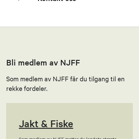
Johnny Eide
Leder
46879002
Bli medlem av NJFF
Send epost
Som medlem av NJFF får du tilgang til en
Sturla Engesvik
rekke fordeler.
Nestleder
91551638
Send epost
Jakt & Fiske